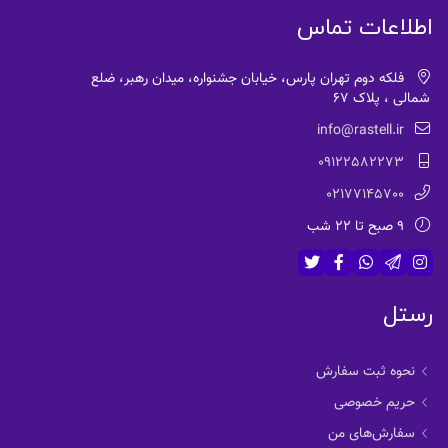
اطلاعات تماس
فلکه دوم تهران پارس، خیابان جشنواره، میدان رهبر، ضلع
شمالی ، پلاک 67
info@rastell.ir
09122582273
02177145700
9 صبح تا 22 شب
رستل
نحوه ثبت سفارش
حریم خصوصی
سفارش‌های من