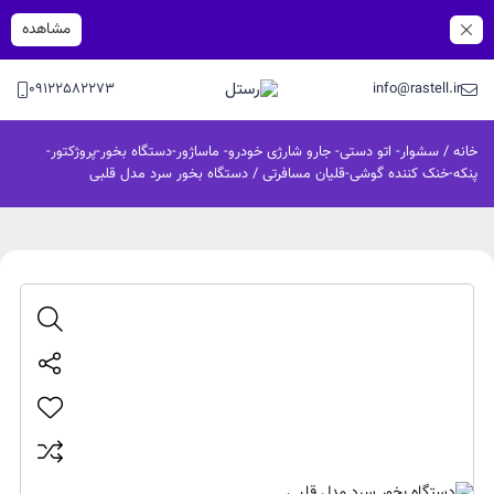
مشاهده
09122582273
info@rastell.ir
خانه
/
سشوار- اتو دستی- جارو شارژی خودرو- ماساژور-دستگاه بخور-پروژکتور-
پنکه-خنک کننده گوشی-قلیان مسافرتی
/ دستگاه بخور سرد مدل قلبی