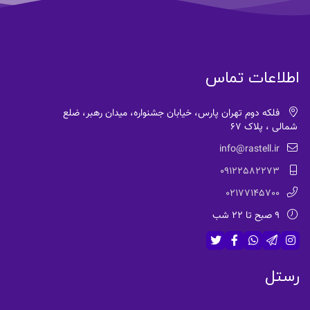
اطلاعات تماس
فلکه دوم تهران پارس، خیابان جشنواره، میدان رهبر، ضلع
شمالی ، پلاک 67
info@rastell.ir
09122582273
02177145700
9 صبح تا 22 شب
رستل