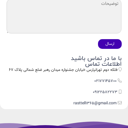
ارسال
با ما در تماس باشید
اطلاعات تماس
فلکه دوم تهرانپارس خیابان جشنواره میدان رهبر ضلع شمالی پلاک 67
02177145700
09122582273
rasttell1365@gmail.com