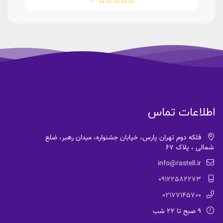
اطلاعات تماس
فلکه دوم تهران پارس، خیابان جشنواره، میدان رهبر، ضلع
شمالی ، پلاک 67
info@rastell.ir
09122582273
02177145700
9 صبح تا 22 شب