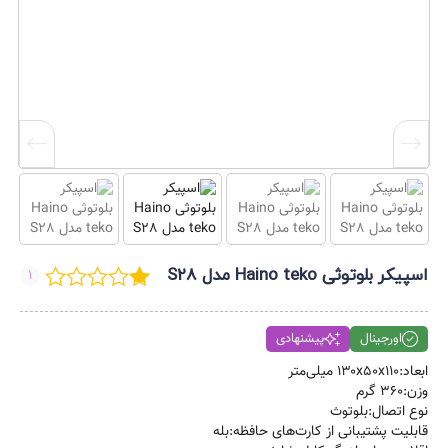
اسپیکر بلوتوثی Haino teko مدل S28
1
اورجینال
پیشنهادی
ابعاد:۱۳۰x۵۰x۱۱۰ میلی‌متر
وزن:۳۶۰ گرم
نوع اتصال:بلوتوث
قابلیت پشتیبانی از کارت‌های حافظه:بله