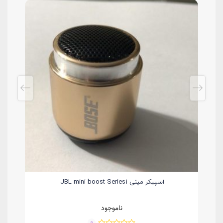
یکروفون بی
اسپیکر مینی JBL mini boost Series1
ناموجود
0