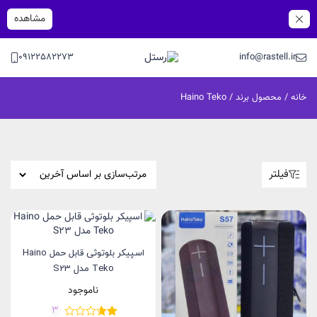
مشاهده
09122582273
info@rastell.ir
خانه
/ محصول برند / Haino Teko
فیلتر
اسپیکر بلوتوثی قابل حمل Haino
Teko مدل S23
ناموجود
3