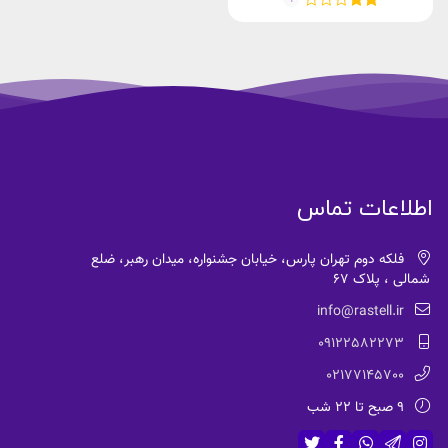
اطلاعات تماس
فلکه دوم تهران پارس، خیابان جشنواره، میدان رهبر، ضلع
شمالی ، پلاک 67
info@rastell.ir
09122582273
02177145700
9 صبح تا 22 شب