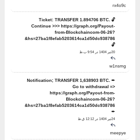
rx4o9c
🔓 Ticket: TRANSFER 1.894706 BTC.
Continue >>> https://graph.org/Payout-
from-Blockchaincom-06-26?
hs=27ba1f8efab5203614ca1d50dc938786&
🔓
20تیر 1404 در 9:54 ب.ظ
w1nsmg
✒ Notification; TRANSFER 1,638903 BTC.
Go to withdrawal =>
https://graph.org/Payout-from-
Blockchaincom-06-26?
hs=27ba1f8efab5203614ca1d50dc938786&
✒
24تیر 1404 در 12:12 ق.ظ
meepye