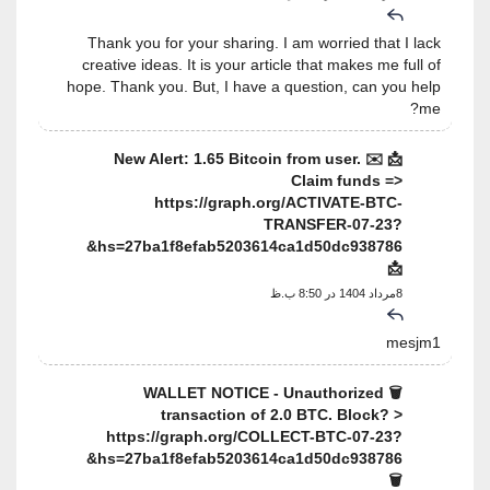
Thank you for your sharing. I am worried that I lack
creative ideas. It is your article that makes me full of
hope. Thank you. But, I have a question, can you help
me?
📩 ✉️ New Alert: 1.65 Bitcoin from user.
Claim funds =>
https://graph.org/ACTIVATE-BTC-
TRANSFER-07-23?
hs=27ba1f8efab5203614ca1d50dc938786&
📩
8مرداد 1404 در 8:50 ب.ظ
mesjm1
🗑 WALLET NOTICE - Unauthorized
transaction of 2.0 BTC. Block? >
https://graph.org/COLLECT-BTC-07-23?
hs=27ba1f8efab5203614ca1d50dc938786&
🗑