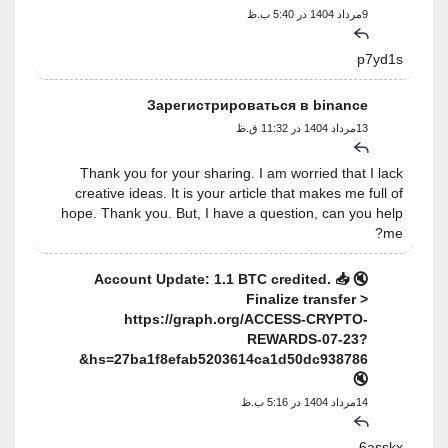
9مرداد 1404 در 5:40 ب.ظ
p7yd1s
Зарегистрироваться в binance
13مرداد 1404 در 11:32 ق.ظ
Thank you for your sharing. I am worried that I lack
creative ideas. It is your article that makes me full of
hope. Thank you. But, I have a question, can you help
me?
🔇 📥 Account Update: 1.1 BTC credited.
Finalize transfer >
https://graph.org/ACCESS-CRYPTO-
REWARDS-07-23?
hs=27ba1f8efab5203614ca1d50dc938786&
🔇
14مرداد 1404 در 5:16 ب.ظ
6asskx