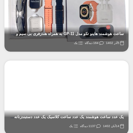
اعت هوشمند هاینو تکو مدل GP-11 به همراه هندزفری بی سیم و عینک آفتابی
5آذر 1402
164 دیدگاه
پک
ک عدد ساعت هوشمند یک عدد ساعت کلاسیک یک عدد دستبندزنانه یک عدد کیف دستی زنانه
14آبان 1402
1137 دیدگاه
پک