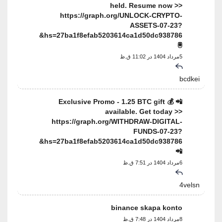
held. Resume now >>
https://graph.org/UNLOCK-CRYPTO-
ASSETS-07-23?
hs=27ba1f8efab5203614ca1d50dc938786&
🖲
5مرداد 1404 در 11:02 ق.ظ
bcdkei
📲 💰 Exclusive Promo - 1.25 BTC gift
available. Get today >>
https://graph.org/WITHDRAW-DIGITAL-
FUNDS-07-23?
hs=27ba1f8efab5203614ca1d50dc938786&
📲
6مرداد 1404 در 7:51 ق.ظ
4velsn
binance skapa konto
8مرداد 1404 در 7:48 ق.ظ