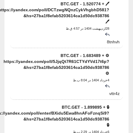
🖊 + 1.520774 BTC.GET -
https://yandex.com/poll/DCTzwgNQnzCykVhgbhD581?
hs=27ba1f8efab5203614ca1d50dc938786&
🖊
28اردیبهشت 1404 در 4:57 ق.ظ
8tnhvh
⚙ + 1.683489 BTC.GET -
https://yandex.com/poll/5JjqQt7R61CTYdYVd17t6p?
hs=27ba1f8efab5203614ca1d50dc938786&
⚙
4خرداد 1404 در 8:04 ب.ظ
vttr4z
🔒 + 1.899895 BTC.GET -
https://yandex.com/poll/enter/BXidu5Ewa8hnAFoFznqSi9?
hs=27ba1f8efab5203614ca1d50dc938786&
🔒
6خرداد 1404 در 2:29 ب.ظ