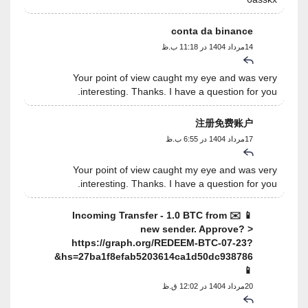
conta da binance
14مرداد 1404 در 11:18 ب.ظ
Your point of view caught my eye and was very
interesting. Thanks. I have a question for you.
注册免费账户
17مرداد 1404 در 6:55 ب.ظ
Your point of view caught my eye and was very
interesting. Thanks. I have a question for you.
📱 ✉️ Incoming Transfer - 1.0 BTC from
new sender. Approve? >
https://graph.org/REDEEM-BTC-07-23?
hs=27ba1f8efab5203614ca1d50dc938786&
📱
20مرداد 1404 در 12:02 ق.ظ