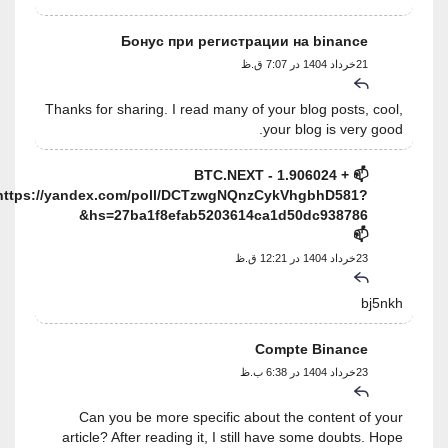
Бонус при регистрации на binance
21خرداد 1404 در 7:07 ق.ظ
Thanks for sharing. I read many of your blog posts, cool,
your blog is very good.
📫 + 1.906024 BTC.NEXT -
https://yandex.com/poll/DCTzwgNQnzCykVhgbhD581?
hs=27ba1f8efab5203614ca1d50dc938786&
📫
23خرداد 1404 در 12:21 ق.ظ
bj5nkh
Compte Binance
23خرداد 1404 در 6:38 ب.ظ
Can you be more specific about the content of your
article? After reading it, I still have some doubts. Hope