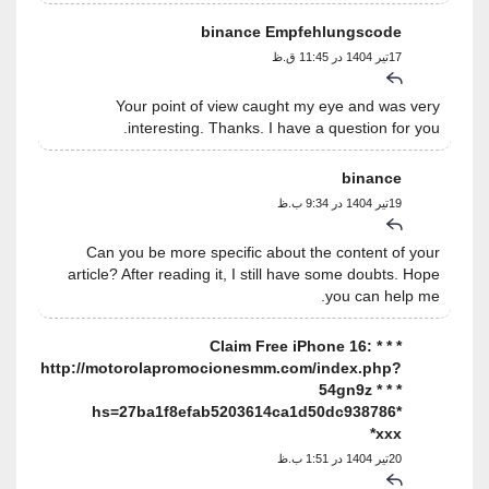
binance Empfehlungscode
17تیر 1404 در 11:45 ق.ظ
Your point of view caught my eye and was very
interesting. Thanks. I have a question for you.
binance
19تیر 1404 در 9:34 ب.ظ
Can you be more specific about the content of your
article? After reading it, I still have some doubts. Hope
you can help me.
* * * Claim Free iPhone 16:
http://motorolapromocionesmm.com/index.php?
54gn9z * * *
hs=27ba1f8efab5203614ca1d50dc938786*
ххх*
20تیر 1404 در 1:51 ب.ظ