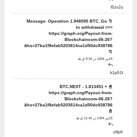
l5zx2u
📁 Message- Operation 1.948595 BTC. Go
to withdrawal =>>
https://graph.org/Payout-from-
Blockchaincom-06-26?
hs=27ba1f8efab5203614ca1d50dc938786&
📁
15تیر 1404 در 9:34 ق.ظ
k1p51t
📓 + 1.813451 BTC.NEXT -
https://graph.org/Payout-from-
Blockchaincom-06-26?
hs=27ba1f8efab5203614ca1d50dc938786&
📓
15تیر 1404 در 11:43 ق.ظ
oftpfr