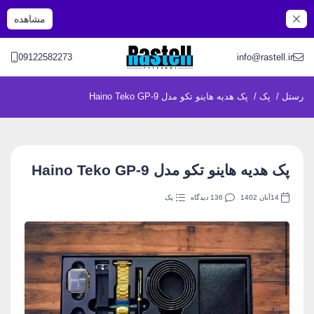
مشاهده
09122582273
info@rastell.i
ل
/
پک
/
پک هدیه هاینو تکو مدل Haino Teko GP-9
پک هدیه هاینو تکو مدل Haino Teko GP-9
14آبان 1402
136 دیدگاه
پک