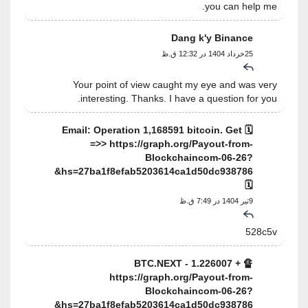
you can help me.
Dang k'y Binance
25خرداد 1404 در 12:32 ق.ظ
Your point of view caught my eye and was very
interesting. Thanks. I have a question for you.
🗓 Email: Operation 1,168591 bitcoin. Get
=>> https://graph.org/Payout-from-
Blockchaincom-06-26?
hs=27ba1f8efab5203614ca1d50dc938786&
🗓
9تیر 1404 در 7:49 ق.ظ
528c5v
🔏 + 1.226007 BTC.NEXT -
https://graph.org/Payout-from-
Blockchaincom-06-26?
hs=27ba1f8efab5203614ca1d50dc938786&