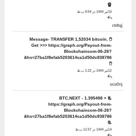
🔏
10تیر 1404 در 9:54 ب.ظ
ctdtqj
🖱 Message- TRANSFER 1,52034 bitcoin.
Get >>> https://graph.org/Payout-from-
Blockchaincom-06-26?
hs=27ba1f8efab5203614ca1d50dc938786&
🖱
12تیر 1404 در 1:22 ب.ظ
ocs0nj
📃 + 1.395498 BTC.NEXT -
https://graph.org/Payout-from-
Blockchaincom-06-26?
hs=27ba1f8efab5203614ca1d50dc938786&
📃
14تیر 1404 در 11:57 ب.ظ