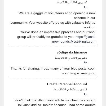
5شهریور 1404 در 7:29 ب.ظ
We are a gaggle of volunteers andd opening a new
scheme in our
community. Your website offered us with valuable info tto
work on.
You’ve done an impressive pprocess and our whol
group will probably be grateftul to you.
https://glassi-
greyhounds.Mystrikingly.com
código da binance
9شهریور 1404 در 10:56 ب.ظ
Thanks for sharing. I read many of your blog posts, cool,
your blog is very good.
Create Personal Account
11شهریور 1404 در 10:32 ب.ظ
I don’t think the title of your article matches the content
lol. Just kidding, mainly because I had some doubts