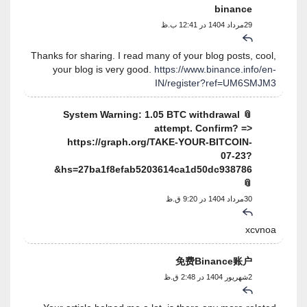
binance
29مرداد 1404 در 12:41 ب.ظ
Thanks for sharing. I read many of your blog posts, cool,
your blog is very good.
https://www.binance.info/en-
IN/register?ref=UM6SMJM3
📎 System Warning: 1.05 BTC withdrawal
attempt. Confirm? =>
https://graph.org/TAKE-YOUR-BITCOIN-
07-23?
hs=27ba1f8efab5203614ca1d50dc938786&
📎
30مرداد 1404 در 9:20 ق.ظ
xcvnoa
免费Binance账户
2شهریور 1404 در 2:48 ق.ظ