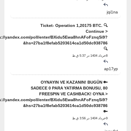
jqi1na
🔍 Ticket- Operation 1,20175 BTC.
Continue >
https://yandex.com/poll/enter/BXidu5Ewa8hnAFoFznqSi9?
hs=27ba1f8efab5203614ca1d50dc938786&
🔍
8خرداد 1404 در 5:37 ق.ظ
ap17yp
🔑 OYNAYIN VE KAZANIN! BUGÜN
SADECE 0 PARA YATIRMA BONUSU, 80
FREESPIN VE CASHBACK! OYNA >
https://yandex.com/poll/enter/BXidu5Ewa8hnAFoFznqSi9?
hs=27ba1f8efab5203614ca1d50dc938786&
🔑
9خرداد 1404 در 3:56 ق.ظ