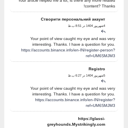
Your article helped me a lot, is there any more related
content? Thanks!
Створити персональний акаунт
4شهریور 1404 در 8:51 ب.ظ
Your point of view caught my eye and was very
interesting. Thanks. I have a question for you.
https://accounts.binance.info/en-IN/register-person?
ref=UM6SMJM3
Registro
5شهریور 1404 در 6:27 ب.ظ
Your point of view caught my eye and was very
interesting. Thanks. I have a question for you.
https://accounts.binance.info/en-IN/register?
ref=UM6SMJM3
https://glassi-
greyhounds.Mystrikingly.com