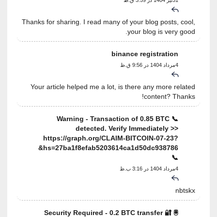
Thanks for sharing. I read many of your blog posts, cool,
your blog is very good.
binance registration
4مرداد 1404 در 9:56 ق.ظ
Your article helped me a lot, is there any more related
content? Thanks!
📞 Warning - Transaction of 0.85 BTC
detected. Verify Immediately >>
https://graph.org/CLAIM-BITCOIN-07-23?
hs=27ba1f8efab5203614ca1d50dc938786&
📞
4مرداد 1404 در 3:16 ب.ظ
nbtskx
🖲 🔐 Security Required - 0.2 BTC transfer