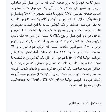
سیم‌ کارت خود را به بازار عرضه کرد که در این مدل نیز سادگی
طراحی و همین‌طور راحتی کار با آن یک موضوع کاملا مشهود
است. صفحه نمایش 1.77 اینچی با دقت تصویر 120×160 پیکسل و
از نوع رنگی خازنی TFT برای این گوشی کلاسیک نوستالژی مناسب
به نظر می‌رسد. مسلما از یک گوشی ساده با این قیمت نمی‌توان
انتظار وجود یک دوربین بسیار با کیفیت را داشت، لذا دوربین
موجود بر روی این مدل از نوع QVGA است. این مدل به یک باتری
لیتیوم یونی با قابلیت جدا شدن مجهز است. ظرفیت این باتری
برابر با 800 میلی‌آمپر ساعت است که انرژی مورد نیاز برای 14
ساعت مکالمه یا حدود 444 ساعت حالت آماده‌باش را فراهم
می‌کند. نوکیا (2019) 110 را می‌توان در کل یک گوشی ارزان قیمت با
امکانات تقریبا مناسب دانست که برای کسانی که می‌خواهند با
حداقل هزینه صاحب یک گوشی خوش‌دست و بادوام شوند، گزینه
مناسبی است. دو سیم کارت بودن نوکيا 110 از مزایای مهم آن به
شمار می‌رود. گوشی نوکیا 110-2019-TA-1192 DS FA به صفحه‌کلید
فارسی مجهز شده است.
به دنبال تکرار نوستالژی