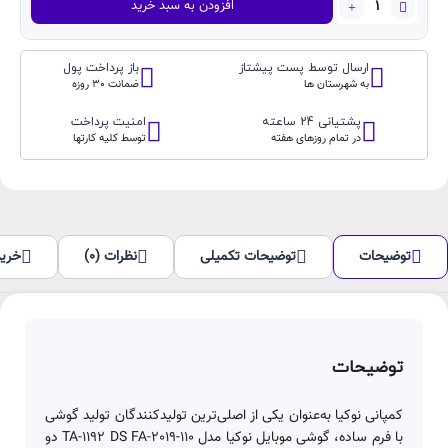
افزودن به سبد خرید
موبایل
نوکیا
مدل
ارسال توسط پست پیشتاز
باز پرداخت پول
110-
به شهرستان ها
ضمانت 30 روزه
2019-
TA-
پشتیانی 24 ساعته
امنیت پرداخت
1192
در تمام روزهای هفته
توسط کلیه کارتها
DS
FA
دو
سیم‌
کارت
توضیحات
توضیحات تکمیلی
نظرات (0)
خرید
(اصلی)
عدد
توضیحات
کمپانی نوکیا به‌عنوان یکی از اصلی‌ترین تولیدکنندگان تولید گوشی
با فرم ساده، گوشی موبایل نوکیا مدل 110-2019-TA-1192 DS FA دو