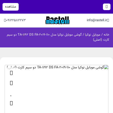
مشاهده
09122582273
info@rastell.ir
خانه
/
موبایل نوکیا
/ گوشی موبایل نوکیا مدل 110-2019-TA-1192 DS FA دو سیم‌
کارت (اصلی)