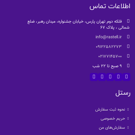
اطلاعات تماس
فلکه دوم تهران پارس، خیابان جشنواره، میدان رهبر، ضلع
شمالی ، پلاک 67
info@rastell.ir
09122582273
02177145700
9 صبح تا 22 شب
رستل
نحوه ثبت سفارش
حریم خصوصی
سفارش‌های من