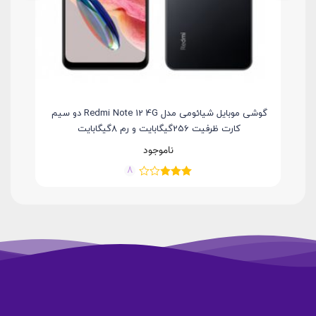
م کارت
گوشی موبایل شیائومی مدل Redmi Note 12 4G دو سیم
کارت ظرفیت 256گیگابایت و رم 8گیگابایت
ناموجود
8