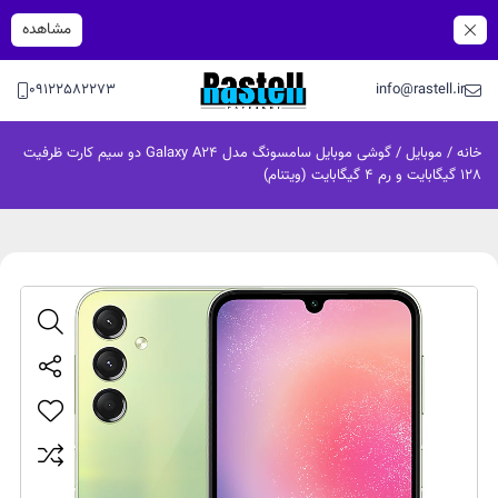
مشاهده
09122582273
info@rastell.ir
خانه
/
موبایل
/ گوشی موبایل سامسونگ مدل Galaxy A24 دو سیم کارت ظرفیت
128 گیگابایت و رم 4 گیگابایت (ویتنام)