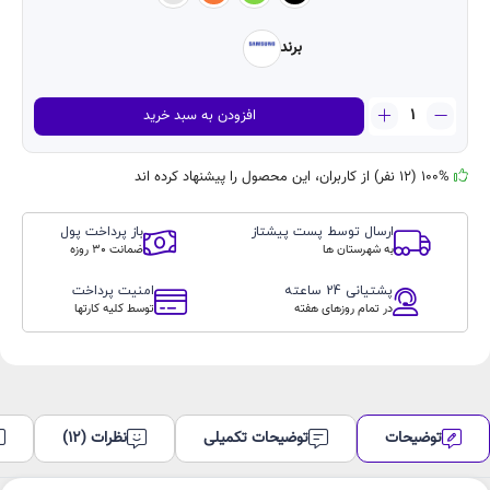
برند
گوشی
افزودن به سبد خرید
موبایل
سامسونگ
مدل
100% (12 نفر) از کاربران، این محصول را پیشنهاد کرده اند
Galaxy
A24
ارسال توسط پست پیشتاز
باز پرداخت پول
دو
به شهرستان ها
ضمانت 30 روزه
سیم
کارت
پشتیانی 24 ساعته
امنیت پرداخت
ظرفیت
در تمام روزهای هفته
توسط کلیه کارتها
128
گیگابایت
و
رم
4
گیگابایت
توضیحات
توضیحات تکمیلی
نظرات (12)
(ویتنام)
عدد