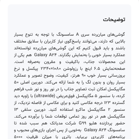
توضیحات
گوشی‌های میان‌رده سری A سامسونگ با توجه به تنوع بسیار
بالایی که دارند، می‌توانند پاسخ‌گوی نیاز کاربران با سلایق مختلف
باشند و باید قبول کنیم که این گوشی‌های میان‌رده توانسته‌اند
عملکرد بسیار خوبی را به‌نمایش بگذارند. Galaxy A24 هم یکی از
این محصولات جذاب، با‌کیفیت و مقرون به‌صرفه است.
صفحه‌نمایش 6.5 اینچ با رزولوشن 1080×2340 پیکسل و نرخ
بروزرسانی بسیار خوب 90 هرتز، کیفیت، وضوح تصویر و عملکرد
بسیار روان و بدون لگ را به شما ارائه می‌کند. دوربین اصلی 50
مگاپیکسل امکان ثبت تصاویر جذاب را در نور روز و نور شب فراهم
کرده، با سنسور 5 مگاپیکسل فوق‌عریض (ultrawide) با زاویه دید
گسترده 123 درجه عکاسی کنید و برای عکاسی از فاصله نزدیک، از
سنسور 2 مگاپیکسل ماکرو استفاده کنید. دوربین سلفی 13
مگاپیکسل هم در نور روز تمامی توقعات شما را برآورده می‌کند.
حضور پردازنده هلیو G99 شرکت مدیاتک هم سبب شده تا
سامسونگ Galaxy A24 به‌خوبی از پس اجرای بازی‌های محبوب و
برنامه‌های کاربردی بربیاید. باتری با میزان ظرفیت 5000