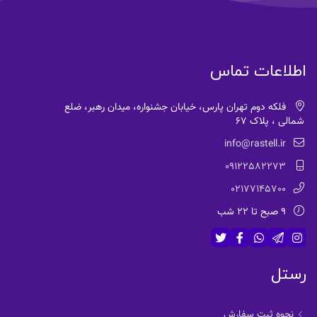
اطلاعات تماس
فلکه دوم تهران پارس، خیابان جشنواره، میدان رهبر، ضلع
شمالی ، پلاک 67
info@rastell.ir
09122582273
02177145700
9 صبح تا 22 شب
رستل
نحوه ثبت سفارش