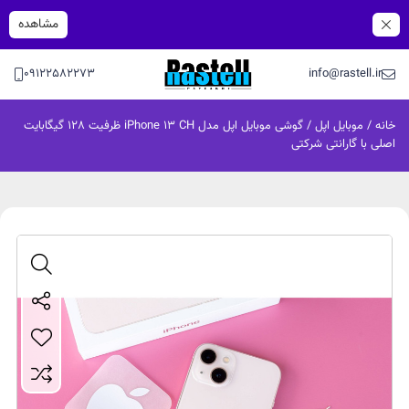
مشاهده
09122582273
info@rastell.ir
خانه
/
موبایل اپل
/ گوشی موبایل اپل مدل iPhone 13 CH ظرفیت 128 گیگابایت
اصلی با گارانتی شرکتی