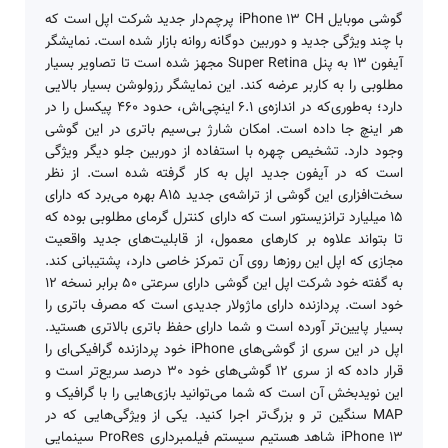
گوشی موبایل iPhone 13 CH پرچم‌دار جدید شرکت اپل است که
با چند ویژگی جدید و دوربین دوگانه روانه بازار شده است. نمایشگر
آیفون 13 به پنل Super Retina مجهز ‌شده است تا تصاویر بسیار
مطلوبی را به کاربر عرضه کند. این نمایشگر رزولوشن بسیار بالایی
دارد؛ به‌طوری‌که در اندازه­‌ی 6.1 اینچی‌اش، حدود 460 پیکسل را در
هر اینچ جا داده است. امکان شارژ بی‌‌سیم باتری در این گوشی
وجود دارد. تشخیص چهره با استفاده از دوربین جلو دیگر ویژگی
است که در آیفون جدید اپل به کار گرفته شده است. از نظر
سخت‌‌افزاری این گوشی از تراشه­‌ی جدید A15 بهره می‌برد که دارای
15 میلیارد ترانزیستور است که دارای کنترل گرمای مطلوبی بوده که
تا بتواند علاوه بر کارهای معمول، از قابلیت‌های جدید واقعیت
مجازی که اپل این روزها روی آن تمرکز خاصی دارد، پشتیبانی کند.
به گفته خود شرکت اپل این گوشی دارای سرعتی 50 برابر نسخه 12
خود است. پردازنده دارای ماژولار جدیدی است که مصرف باتری را
بسیار پایین‌تر آورده است و شما دارای حفظ باتری بالاتری هستید.
اپل در این سری از گوشی‌های iPhone خود پردازنده گرافیکی‌ای را
قرار داده که از سری 12 گوشی‌های خود 30 درصد سریع‌تر است و
این نویدبخش آن است که شما می‌توانید بازی‌هایی را با گرافیک و
MAP سنگین تر و بزرگ‌تر اجرا کنید. یکی از ویژگی‌هایی که در
iPhone 13 شاهد هستیم سیستم فیلمبرداری ProRes سینمایی