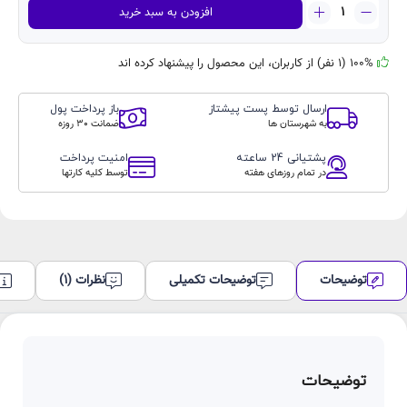
گوشی
مدل
افزودن به سبد خرید
موبایل
iPhone ۱۳ CH
اپل
مدل
100% (1 نفر) از کاربران، این محصول را پیشنهاد کرده اند
iPhone
13
ارسال توسط پست پیشتاز
باز پرداخت پول
CH
به شهرستان ها
ضمانت 30 روزه
ظرفیت
128
پشتیانی 24 ساعته
امنیت پرداخت
گیگابایت
در تمام روزهای هفته
توسط کلیه کارتها
اصلی
با
گارانتی
شرکتی
عدد
توضیحات
توضیحات تکمیلی
نظرات (1)
توضیحات