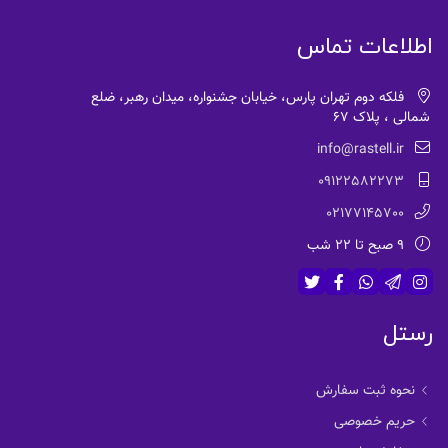
اطلاعات تماس
فلکه دوم تهران پارس، خیابان جشنواره، میدان رهبر، ضلع
شمالی ، پلاک 67
info@rastell.ir
09122582273
02177145700
9 صبح تا 22 شب
رستل
نحوه ثبت سفارش
حریم خصوصی