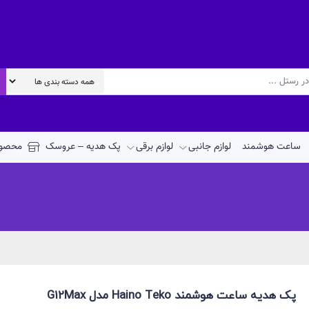
ساعت هوشمند
لوازم جانبی
لوازم برقی
پک هدیه – عروسک
محصول
پک هدیه ساعت هوشمند Haino Teko مدل G12Max