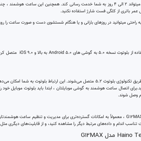
ظرفیت باتری ساعت هوشمند GP-9 در حد و اندازه قابل قبولی است که میتواند 2 الی 4 روز به شما خدمت ر
ساعت هوشمند Haino Teko مدل X
ساعت هوشمند هاینو تکو جی 12مکس معمولاً به دستگاه های دیگر از طریق تکنولوژی بلوتوث 5.2 متصل
برای اتصال ساعت هوشمند به گوشی موبایلتان ، ابتدا باید بلوتوث موبایل خود 
هم وصل شوند.
با نصب اپلیکیشن مربوط به بهترین ساعت هوشمند Haino Teko مدل G12MAX ، معمولاً به امکانات گسترده‌تری ب
اسب اندام و داده‌های مرتبط دیگر را مشاهده کنید، و از قابلیت‌های دیگری مثل ردی