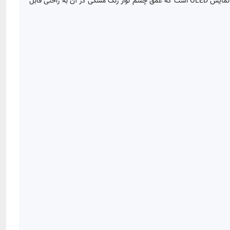
عینک ری بن با لنز polarized قرار گرفته است که دارای کیفیت خوب و قابل قبولی است. ساعت هوشمند Haino Teko مدل G12MAX ، دارای یک صفحه نمایش OLED است که عمق چشم نواز رنگ مشکی در آن به راحتی قابل