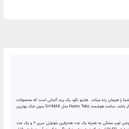
ما را هیجان زده میکند. ‌ هاینو تکو، یک برند آلمانی است که محصولات
اقتصادی و باکیفیت خود را در چین مونتاژ می‌کند.‌ اگر به دنبال یک ساعت هوشمند مقرون به صرفه و بسیار شیک هستید که از قابلیت مکالمه تلفنی برخوردار باشد، ساعت هوشمند Haino Teko مدل G12MAX بدون شک بهترین
طراحی بدنه ای خلاقانه و جذاب این ساعت هوشمند حتما شما را هیجان زده خواهد کرد، دربسته بندی این ساعت هوشمند 2 عدد بند سیلیکونی ساده و اوشن لوپ مشکی به همراه یک عدد هندزفری بلوتوثی سری 2 و یک عدد