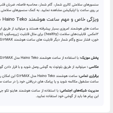
سنسورهای سلامتی کالری شمار، گام شمار، محاسبه فاصله، ضربان قلب و پ
بر روی ساعت یا اپلیکیشن مشاهده نمایید. به کمک سنسورهای سلامتی شم
ویژگی خاص و مهم ساعت هوشمند Haino Teko مدل G12MAX
ساعت های هوشمند امروزی بسیار پیشرفته هستند و میتوانید از طریق ا
خون، فشار سنج وگام شمار دیگر قابلیت های ساعت هوشمند G12MAX به شمار می آید.
پخش موزیک:
با استفاده از ساعت هوشمند Haino Teko مدل G12MAX می‌توانید از طریق بلوتوث نسخه 5.2 به گوشی موبایل خود متصل شوید ، موسیقی پخش کنید و پخش موسیقی تلفن هوشمند خود را کنترل نمایید.
عکاسی :
میتوانید از طریق بلوتوث به گوشی وصل شوید و با قرار دادن 
برقراری تماس:
ساعت هوشمند ko
ساعت مشغول مکالمه شوید و یا پیامک های دریافتی خود را در ساعت مش
مدیریت شبکه‌های اجتماعی:
این پیام ها باید از گوشی خود استفاده نمایید.