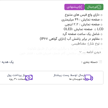
اورجینال
پیشنهادی
دارای واچ فیس های متنوع
صفحه نمایش : 49 میلیمتری
صفحه نمایش : 2.2 اینچی
LCD صفحه نمایش :OLED
شامل یک ساعت صفحه گرد
مقاوم در برابر پاشش آب (دارای گواهی IP67)
نوع شارژ: مغناطیسی
امکان کنترل تماس ها و برقراری تماس از طریق بلوتوث
دیدن ادامه ...
دارای سنسورهای سلامتی گام شمار، ضربان قلب ، فشار خون
دریافت اعللانها و پیام ها از شبکه های اجتماعی
دسته بندی :
پک هدیه -
امکان اتصال به گوشی های هوشمند اندروید و آیفون
ارسال توسط پست پیشتاز
باز پرداخت پول
به شهرستان ها
ضمانت 30 روزه