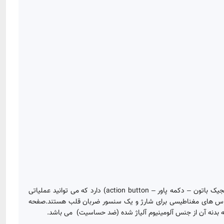
اندازه صفحه نمایش این ساعت 49 میلیمتری تمام صفحه 2.2 اینچ است که با فناوری OLED همراه شده‌است.این ساعت هوشمنددارای ۳ دکمه فعال (مجیک باتون – دکمه پاور – action button) دارد که می توانید عملیاتی
تماس های مغناطیسی برای شارژ و یک سنسور ضربان قلب هستند.صفحه