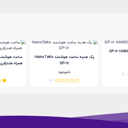
پک هدیه ساعت هوشمند HainoTeKo
GP-17
همراه هندزفری
ناموجود
1
0