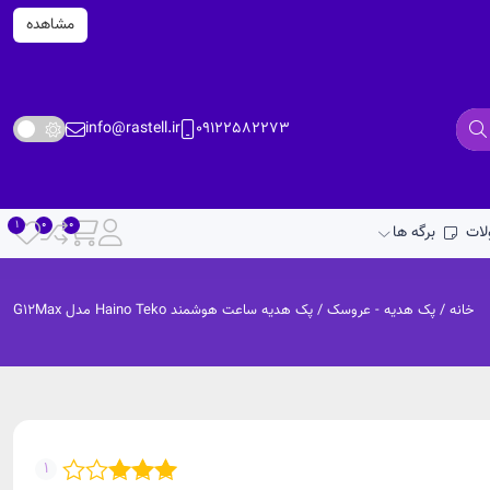
مشاهده
info@rastell.ir
09122582273
ات
برگه ها
خانه
/
پک هدیه - عروسک
/ پک هدیه ساعت هوشمند Haino Teko مدل G12Max
1