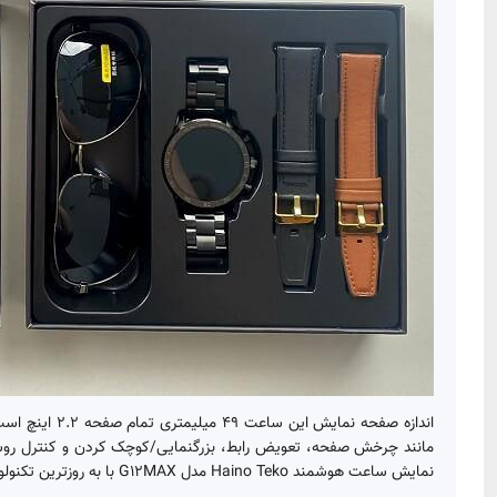
مانند چرخش صفحه، تعویض رابط، بزرگنمایی/کوچک کردن و کنترل روش
نمایش ساعت هوشمند Haino Teko مدل G12MAX با به روزترین تکنولوژی ساخته شده است ، صفحه نمایش این ساعت هوشمند ،مستطیل شکل است که بدنه آن از جنس آلومینیوم آلیاژ شده (ضد حساسیت) می باشد.