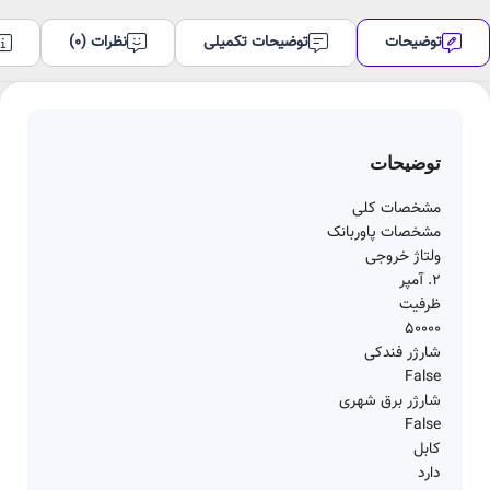
توضیحات
توضیحات تکمیلی
نظرات (0)
توضیحات
مشخصات کلی
مشخصات پاوربانک
ولتاژ خروجی
2. آمپر
ظرفیت
50000
شارژر فندکی
False
شارژر برق شهری
False
کابل
دارد