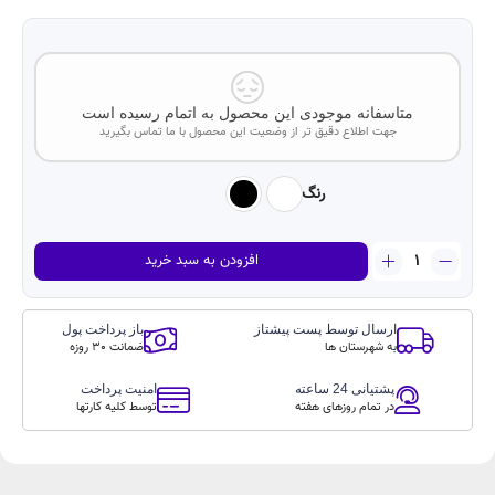
متاسفانه موجودی این محصول به اتمام رسیده است
جهت اطلاع دقیق تر از وضعیت این محصول با ما تماس بگیرید
رنگ
پاوربانکCalus
افزودن به سبد خرید
50000mah
PowerBank
CA-
ارسال توسط پست پیشتاز
باز پرداخت پول
P502M
به شهرستان ها
ضمانت 30 روزه
you
عدد
پشتیانی 24 ساعته
امنیت پرداخت
در تمام روزهای هفته
توسط کلیه کارتها