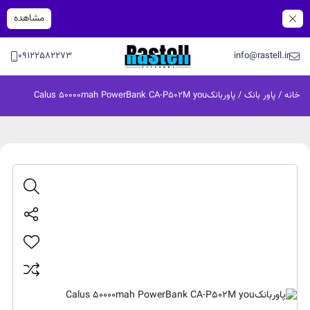
مشاهده
09122582273
info@rastell.ir
خانه
/
پاور بانک
/ پاوربانکCalus 50000mah PowerBank CA-P502M you