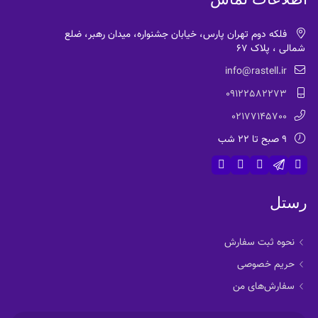
فلکه دوم تهران پارس، خیابان جشنواره، میدان رهبر، ضلع
شمالی ، پلاک 67
info@rastell.ir
09122582273
02177145700
9 صبح تا 22 شب
رستل
نحوه ثبت سفارش
حریم خصوصی
سفارش‌های من