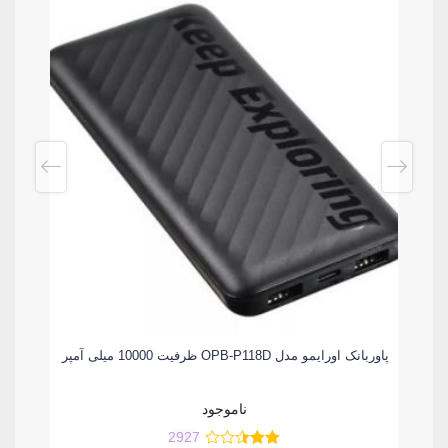
پاورب
پاوربانک اورایمو مدل OPB-P118D ظرفیت 10000 میلی آمپر
ناموجود
2927