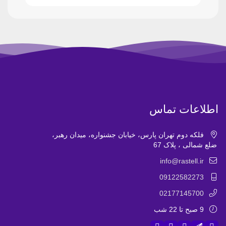
اطلاعات تماس
فلکه دوم تهران پارس، خیابان جشنواره، میدان رهبر،
ضلع شمالی ، پلاک 67
info@rastell.ir
09122582273
02177145700
9 صبح تا 22 شب