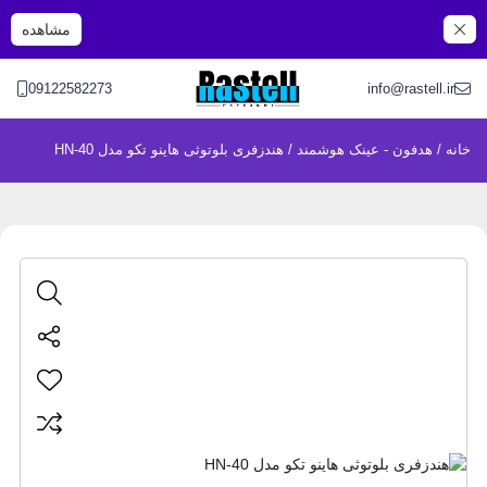
مشاهده
09122582273
info@rastell.ir
خانه
/
هدفون - عینک هوشمند
/ هندزفری بلوتوثی هاینو تکو مدل HN-40