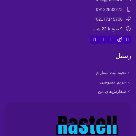
09122582273
02177145700
9 صبح تا 22 شب
رستل
نحوه ثبت سفارش
حریم خصوصی
سفارش‌های من