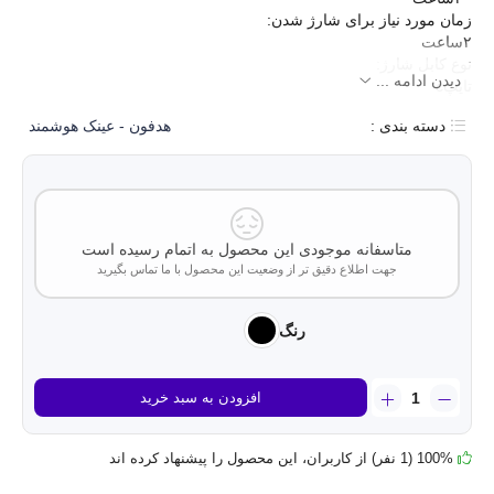
زمان مورد نیاز برای شارژ شدن:
۲ساعت
نوع کابل شارژ:
دیدن ادامه ...
تایپc
محدوده عملکرد:
دسته بندی :
هدفون - عینک هوشمند
۱۰الی۲۰متر
رنگ:
مشکی
مکالمه با کیفیت و فوق العاده
دارا بودن صدای استریوباس
متاسفانه موجودی این محصول به اتمام رسیده است
جهت اطلاع دقیق تر از وضعیت این محصول با ما تماس بگیرید
رنگ
هندزفری
افزودن به سبد خرید
بلوتوثی
هاینو
تکو
100% (1 نفر) از کاربران، این محصول را پیشنهاد کرده اند
مدل