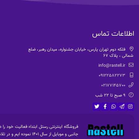
اطلاعات تماس
فلکه دوم تهران پارس، خیابان جشنواره، میدان رهبر، ضلع
شمالی ، پلاک 67
info@rastell.ir
09122582273
02177145700
9 صبح تا 22 شب
جانبی و موبایل از سال 1401 نموده ایم و در تلاش جهت فروش امن ،راحت و با کیفیت و قیمت مناسب برای عرضه به مشتریان هستیم.