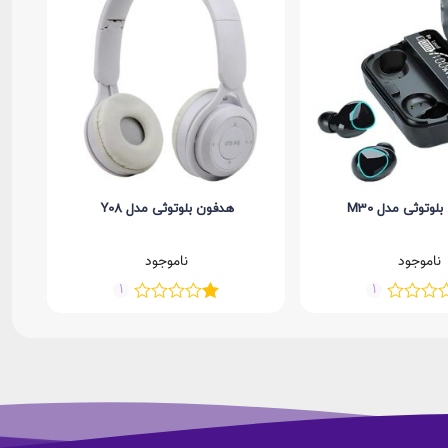
لوتوثی مدل M30
هدفون بلوتوثی مدل Y08
هندزفری 
ناموجود
ناموجود
1
1