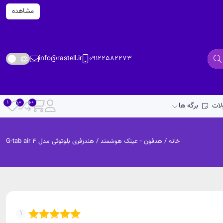
مشاهده
info@rastell.ir
09122582273
ات
برگه ها
خانه
/
هدفون - عینک هوشمند
/ هندزفری بلوتوثی مدل G-tab air 4
1