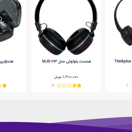
هدست بلوتوثی مدل MJD-213
هندزفری ب
1.300.000
تومان
5
1