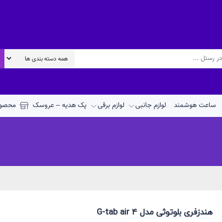
ساعت هوشمند
لوازم جانبی
لوازم برقی
پک هدیه – عروسک
محصول
هندزفری بلوتوثی مدل G-tab air 4