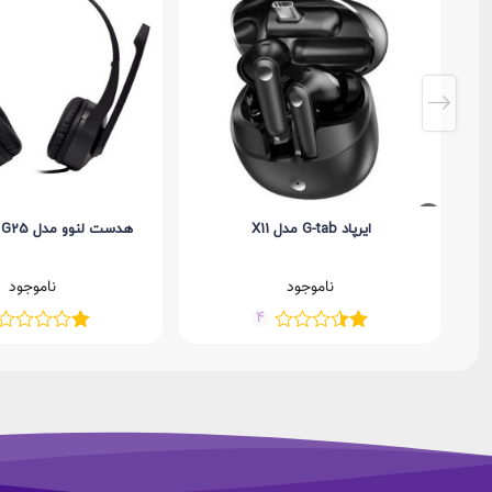
ایرپاد G-tab مدل X11
هدست لنوو مدل Thinkplus G25
ناموجود
ناموجود
4