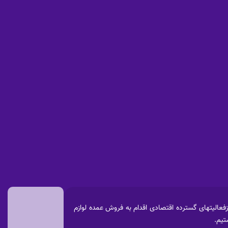
 پارس آغاز نموده که پس ازفعالیتهای گسترده اقتصادی اقدام به فروش عمده لوازم