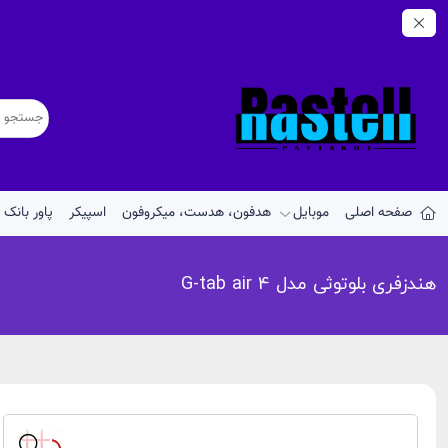
صفحه اصلی
موبایل
هدفون، هدست، میکروفون
اسپیکر
پاور بانک
هندزفری بلوتوثی مدل G-tab air 4