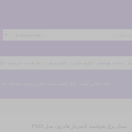
نک
ساعت هوشمند
لوازم جانبی
لوازم برقی
پک هدیه – عروسک
خانه
/
شارژر گوشی، کابل گوشی،مبدل ، شارژر دیواری و فندکی- فن
مبدل برق هوشمند تایمردار هادرون مدل P103