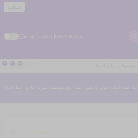
مشاهده
info@rastell.ir
09122582273
محصولات
برگه ها
 خنک کننده گوشی-موس وایرلس
/ مبدل برق هوشمند تایمردار هادرون مدل P103
0