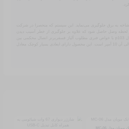
شاخه به برق جلوگیری می‌نماید. این سیستم که منحصرا در شرکت
 لحظه وصل حاصل شود که علاوه بر جلوگیری از خطر آسیب دیدن
دستگاه مصرفی، از ایجاد نویز های ناخواسته روی شبکه برق و دیگر مصرف کننده‌های متصل به برق جلوگیری گردد. محافظ هوشمند هادرون مدل p103 با خواص فنری مطلوب آلیاژ فسفربرنز اتصال محکمی بین
دوشاخه و سوکت ایجاد می‌کند که مانع از جا به جایی دوشاخه می‌گردد . محدوده ولتاژ مجاز این دستگاه 170 الی 245 ولت و حداکثر جریان انتقالی آن 10 آمپر است. این محصول دارای ابعادی بسیار کوچک معادل
 مویان مدل MC-06