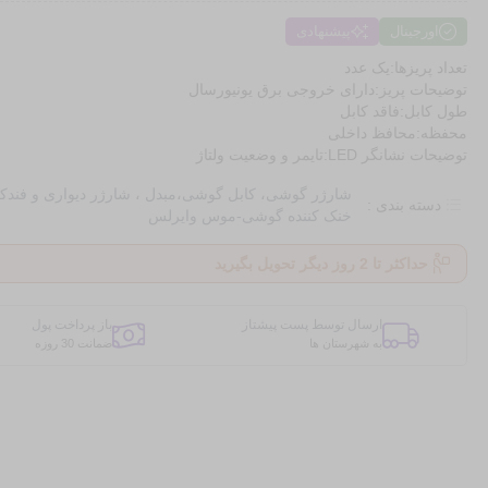
اورجینال
پیشنهادی
تعداد پریزها:یک عدد
توضیحات پریز:دارای خروجی برق یونیورسال
طول کابل:فاقد کابل
محفظه:محافظ داخلی
توضیحات نشانگر LED:تایمر و وضعیت ولتاژ
شارژر گوشی، کابل گوشی،مبدل ، شارژر دیواری و فندک
دسته بندی :
خنک کننده گوشی-موس وایرلس
حداکثر تا 2 روز دیگر تحویل بگیرید
ارسال توسط پست پیشتاز
باز پرداخت پول
به شهرستان ها
ضمانت 30 روزه