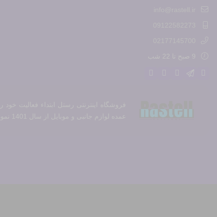
info@rastell.ir
09122582273
02177145700
9 صبح تا 22 شب
عمده لوازم جانبی و موبایل از سال 1401 نموده ایم و در تلاش جهت فروش امن ،راحت و با کیفیت و قیمت مناسب برای عرضه به مشتریان هستیم.