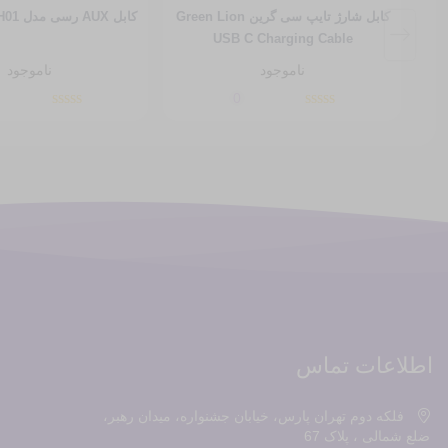
کابل شارژ تایپ سی گرین Green Lion
کابل AUX رسی مدل RH01 طول 1 متر
USB C Charging Cable
ناموجود
ناموجود
0
اطلاعات تماس
فلکه دوم تهران پارس، خیابان جشنواره، میدان رهبر،
ضلع شمالی ، پلاک 67