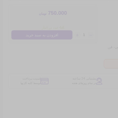
750.000
تومان
4 عدد در انبار
مبدل
افزودن به سبد خرید
برق
هوشمند
ی- فن
تایمردار
هادرون
مدل
P103
عدد
پشتیانی 24 ساعته
امنیت پرداخت
در تمام روزهای هفته
توسط کلیه کارتها