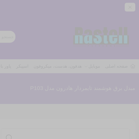
صفحه اصلی
موبایل
هدفون، هدست، میکروفون
اسپیکر
پاور با
مبدل برق هوشمند تایمردار هادرون مدل P103