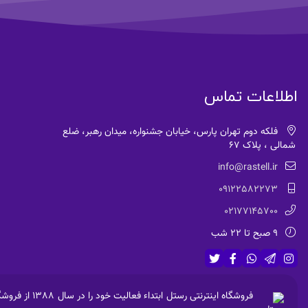
اطلاعات تماس
فلکه دوم تهران پارس، خیابان جشنواره، میدان رهبر، ضلع
شمالی ، پلاک 67
info@rastell.ir
09122582273
02177145700
9 صبح تا 22 شب
فروشگاه اینت