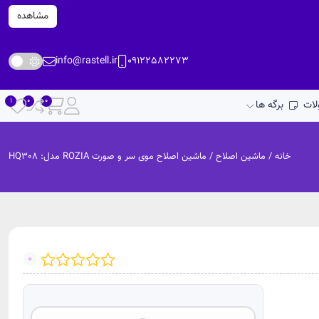
مشاهده
info@rastell.ir
09122582273
ات
برگه ها
خانه
/
ماشین اصلاح
/ ماشین اصلاح موی سر و صورت ROZIA مدل: HQ308
0