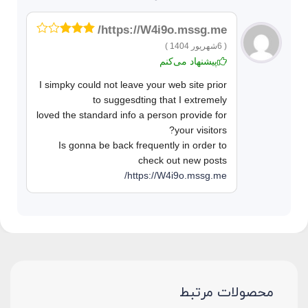
https://W4i9o.mssg.me/
امتیاز
3
( 6شهریور 1404 )
از 5
پیشنهاد می‌کنم
I simpky could not leave your web site prior
to suggesdting that I extremely
loved the standard info a person provide for
your visitors?
Is gonna be back frequently in order to
check out new posts
https://W4i9o.mssg.me/
محصولات مرتبط