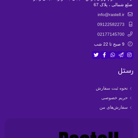
ضلع شمالی ، پلاک 67
info@rastell.ir
09122582273
02177145700
9 صبح تا 22 شب
رستل
نحوه ثبت سفارش
حریم خصوصی
سفارش‌های من