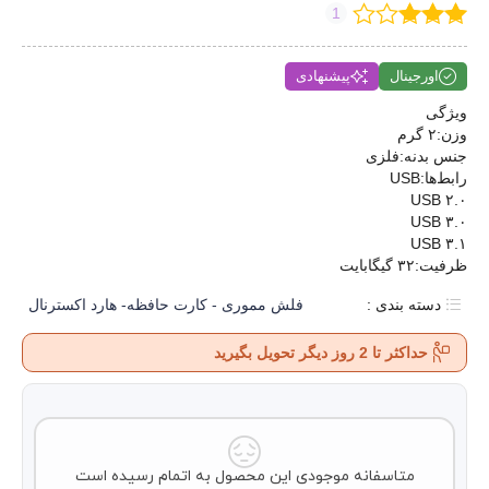
1
اورجینال
پیشنهادی
ویژگی
وزن:۲ گرم
جنس بدنه:فلزی
رابط‌ها:USB
USB ۲.۰
USB ۳.۰
USB ۳.۱
ظرفیت:۳۲ گیگابایت
دسته بندی :
فلش مموری - کارت حافظه- هارد اکسترنال
حداکثر تا 2 روز دیگر تحویل بگیرید
متاسفانه موجودی این محصول به اتمام رسیده است