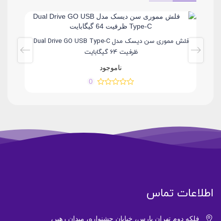
فلش مموری سامسونگ مدل FIT Plus USB 3.1 ظرفیت 16
فلش مموری سن دیسک مدل Dual Drive GO USB Type-C
ظرفیت 64 گیگابایت
ناموجود
0
اطلاعات تماس
فلکه دوم تهران پارس، خیابان جشنواره، میدان رهبر،