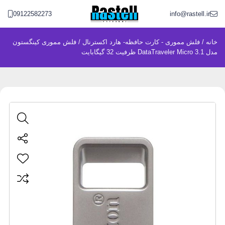
09122582273
info@rastell.ir
خانه
/
فلش مموری - کارت حافظه- هارد اکسترنال
/ فلش مموری کینگستون
مدل DataTraveler Micro 3.1 ظرفیت 32 گیگابایت