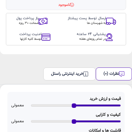
سازگاری با سیستم
Windows vista, 7, 8, 10 and macOS X
ناموجود
عامل های
V10.6, Android
ارسال توسط پست پیشتاز
باز پرداخت پول
سایر قابلیت ها
قابلیت اتصال به تلفن‌همراه و تبلت دارای درگاه
به شهرستان ها
ضمانت 30 روزه
USB Type-C
پشتیانی 24 ساعته
امنیت پرداخت
در تمام روزهای هفته
توسط کلیه کارتها
نظرات (0)
خرید اینترنتی راستل
قیمت و ارزش خرید
معمولی
کیفیت و کارایی
معمولی
قابلیت ها و امکانات