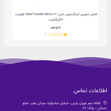
فلش مموری کینگستون مدل DataTraveler Micro 3.1 ظرفیت
کا
16گیگابایت
ناموجود
1
اطلاعات تماس
فلکه دوم تهران پارس، خیابان جشنواره، میدان رهبر، ضلع
شمالی ، پلاک 67