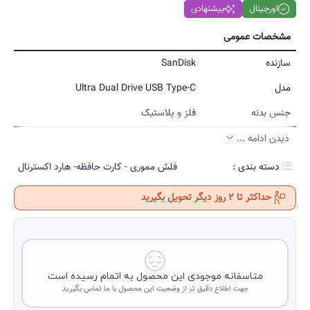
اورجینال
پیشنهادی
مشخصات عمومی
سازنده
SanDisk
مدل
Ultra Dual Drive USB Type-C
جنس بدنه
فلز و پلاستیک
دیدن ادامه ...
مشخصات فیزیکی
ابعاد
38x20x9.4 میلی‌متر
دسته بندی :
فلش مموری - کارت حافظه- هارد اکسترنال
وزن
10 گرم
حداکثر تا 2 روز دیگر تحویل بگیرید
مشخصات فنی
رابط
USB 3.1 , USB Type-C
ظرفیت حافظه
32گیگابایت
متاسفانه موجودی این محصول به اتمام رسیده است
جهت اطلاع دقیق تر از وضعیت این محصول با ما تماس بگیرید
قابلیت ها