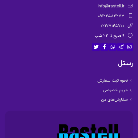
info@rastell.ir
09122582273
02177145700
9 صبح تا 22 شب
رستل
نحوه ثبت سفارش
حریم خصوصی
سفارش‌های من