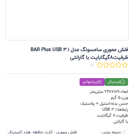
فلش مموری سامسونگ مدل BAR Plus USB 3.1
ظرفیت8گیگابایت با گارانتی
0
اورجینال
پیشنهادی
ابعاد:۲۴x۷x۱۹ میلی‌متر
وزن:۵ گرم
جنس بدنه:استیل + پلاستیک
رابط‌ها:USB ۳.۱
ظرفیت:8 گیگابایت
با گارانتی
دسته بندی :
فلش مموری - کارت حافظه- هارد اکسترنال