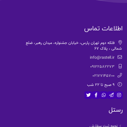
اطلاعات تماس
فلکه دوم تهران پارس، خیابان جشنواره، میدان رهبر، ضلع
شمالی ، پلاک 67
info@rastell.ir
09122582273
02177145700
9 صبح تا 22 شب
رستل
نحوه ثبت سفارش