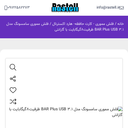
09122582273
info@rastell.ir
خانه
/
فلش مموری - کارت حافظه- هارد اکسترنال
/ فلش مموری سامسونگ مدل
BAR Plus USB 3.1 ظرفیت8گیگابایت با گارانتی