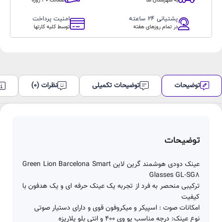
به شهرستان ها
ضمانت 30 روزه
گرین
لاین
پشتیانی 24 ساعته
امنیت پرداخت
Green
در تمام روزهای هفته
توسط کلیه کارتها
Lion
Barcelona
Smart
Glasses
GL-
توضیحات
توضیحات تکمیلی
نظرات (0)
SG8
عدد
توضیحات
عینک دودی هوشمند گرین لاین Green Lion Barcelona Smart
Glasses GL-SG8
ترکیبی منحصر به فرد از تجربه یک عینک حرفه ای و یک هدفون با
کیفیت
امکانات صوت : اسپیکر و میکروفون قوی و دارای دستیار صوتی
نوع عینک: درجه مناسب یو وی 400 و انتی بلو پلاریزه