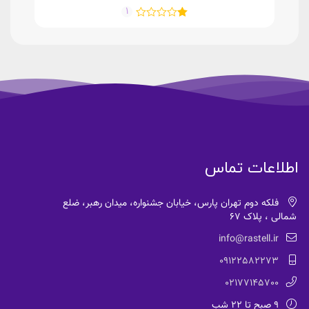
1
اطلاعات تماس
فلکه دوم تهران پارس، خیابان جشنواره، میدان رهبر، ضلع
شمالی ، پلاک 67
info@rastell.ir
09122582273
02177145700
9 صبح تا 22 شب