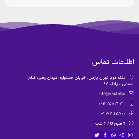
اطلاعات تماس
فلکه دوم تهران پارس، خیابان جشنواره، میدان رهبر، ضلع
شمالی ، پلاک 67
info@rastell.ir
09122582273
02177145700
9 صبح تا 22 شب