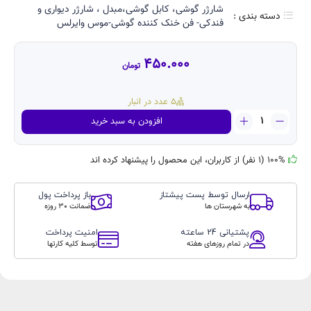
شارژر گوشی، کابل گوشی،مبدل ، شارژر دیواری و
دسته بندی :
فندکی- فن خنک کننده گوشی-موس وایرلس
450.000
تومان
5 عدد در انبار
شارژر
افزودن به سبد خرید
فندکی
میکرو
دودا
100% (1 نفر) از کاربران، این محصول را پیشنهاد کرده اند
مدل
R5Pro
ارسال توسط پست پیشتاز
باز پرداخت پول
dudao
به شهرستان ها
ضمانت 30 روزه
عدد
پشتیانی 24 ساعته
امنیت پرداخت
در تمام روزهای هفته
توسط کلیه کارتها