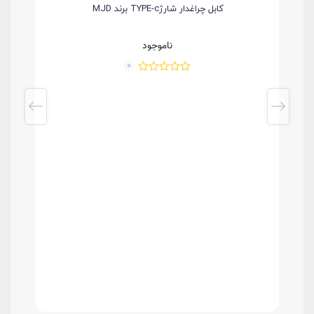
کابل چراغدار شارژTYPE-c برند MJD
ناموجود
0
مدلWCLBK