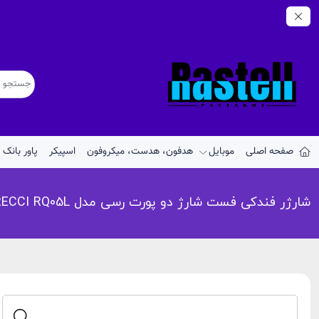
صفحه اصلی
موبایل
هدفون، هدست، میکروفون
اسپیکر
پاور بانک
شارژر فندکی فست شارژ دو پورت رسی مدل RECCI RQ05L