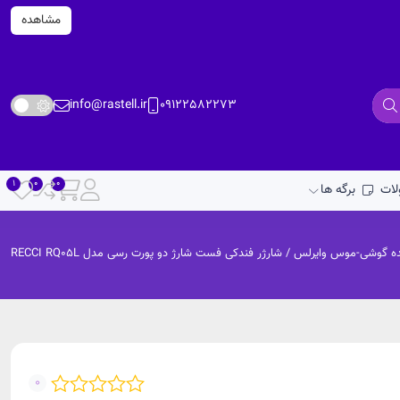
مشاهده
info@rastell.ir
09122582273
ات
برگه ها
نده گوشی-موس وایرلس
/ شارژر فندکی فست شارژ دو پورت رسی مدل RECCI RQ05L
0