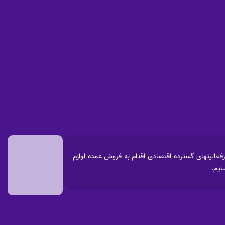
 پارس آغاز نموده که پس ازفعالیتهای گسترده اقتصادی اقدام به فروش عمده لوازم