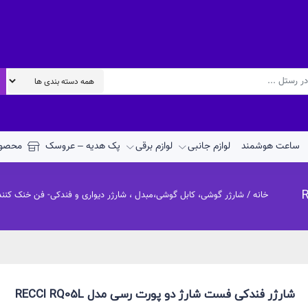
ساعت هوشمند
لوازم جانبی
لوازم برقی
پک هدیه – عروسک
محصول
خانه
/
شارژر گوشی، کابل گوشی،مبدل ، شارژر دیواری و فندکی- فن خنک کن
شارژر فندکی فست شارژ دو پورت رسی مدل RECCI RQ05L