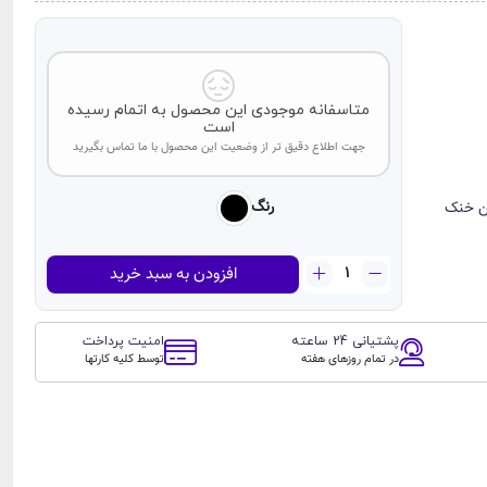
متاسفانه موجودی این محصول به اتمام رسیده
است
جهت اطلاع دقیق تر از وضعیت این محصول با ما تماس بگیرید
رنگ
فن خنک
شارژر
افزودن به سبد خرید
فندکی
فست
شارژ
پشتیانی 24 ساعته
امنیت پرداخت
دو
در تمام روزهای هفته
توسط کلیه کارتها
پورت
رسی
مدل
RECCI
RQ05L
عدد