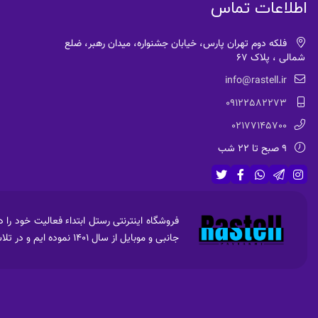
اطلاعات تماس
فلکه دوم تهران پارس، خیابان جشنواره، میدان رهبر، ضلع
شمالی ، پلاک 67
info@rastell.ir
09122582273
02177145700
9 صبح تا 22 شب
جانبی و موبایل از سال 1401 نموده ایم و در تلاش جهت فروش امن ،راحت و با کیفیت و قیمت مناسب برای عرضه به مشتریان هستیم.