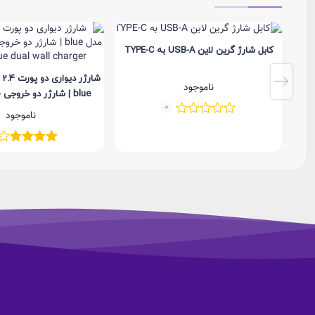
کابل شارژ گرین لاین USB-A به TYPE-C
شا
ناموجود
0
porodo blue..
ناموجود