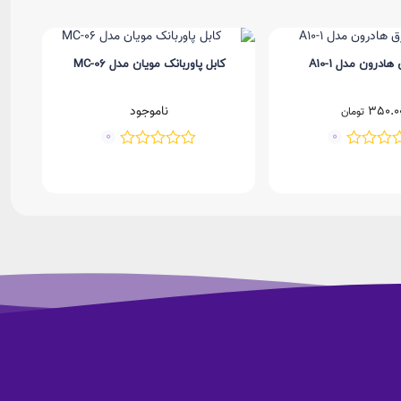
ادرون مدل A10-1
کابل پاوربانک مویان مدل MC-06
350.0
ناموجود
تومان
0
0