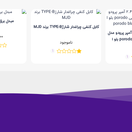
مبدل برق ه
کابل کنفی چراغدار شارژTYPE-B برند MJD
رژر دیواری دو پورت 2.4 آمپر پرودو مدل
00
blue | شارژر دو خروجی porodo بلو ا
ناموجود
1
1