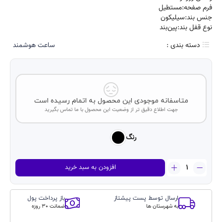
فرم صفحه:مستطیل
جنس بند:سیلیکون
نوع قفل بند:پین‌بند
دسته بندی :
ساعت هوشمند
متاسفانه موجودی این محصول به اتمام رسیده است
جهت اطلاع دقیق تر از وضعیت این محصول با ما تماس بگیرید
رنگ
ساعت
افزودن به سبد خرید
هوشمند
مدل
HK8
ارسال توسط پست پیشتاز
باز پرداخت پول
pro
به شهرستان ها
ضمانت 30 روزه
max