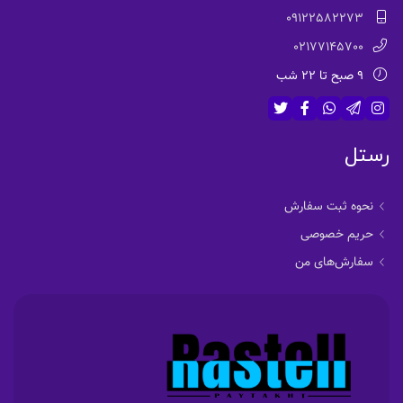
09122582273
02177145700
9 صبح تا 22 شب
رستل
نحوه ثبت سفارش
حریم خصوصی
سفارش‌های من