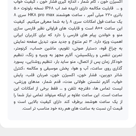
اکسیژن خون ، گام شمار ، اندازه گیری فشار خون ، کیفیت خواب
و … ‌ قابلیت مکالمه دارای تاییده ضد اب IP68 نسخه بلوتوث 5.0
باتری 220 میلی آمپر ، ساعت هوشمند HK8 pro max سری 8
یک ساعت فول امکانات سری 8 را به شما معرفی میکنیم. کیفیت
این ساعت ++A است و قابلیت های فراوانی نظیر فارسی سازی
منو و خواندن پیام های فارسی را دارد که برای کاربران ایرانی
اهمیت ویژه دارد. 3 تم متنوع و جدید منو، تبدیل صفحه نمایش
به چراغ قوه، دستیار صوتی، تقویم، ماشین حساب، کرنومتر،
تمرین تنفس و ریلکسیشن، آلارم مجهز به ویبره و زنگ، تنظیم
خودکار زمان پس از اتصال، منو ساید بار، تنظیم روشنایی، پسورد
گذاری روی ساعت، آب و هوا، پخش موسیقی و مکالمه ،کنترل
شاتر دوربین، فشار خون، اکسیژن خون، ضربان قلب، پایش
خواب، آلارم نشستن طولانی مدت، قدم شمار، مدهای ورزشی،
لیست تماس ها، دفترچه تلفن و … فقط برخی از امکانات این
ساعت است. این ساعت علاوه بر اینکه میتواند تمامی نیاز شما را
از یک ساعت هوشمد برطرف کند دارای کیفیت بالایی است و
قیمت آن نسبت به ساعت های هم رده خود مناسب تر است.