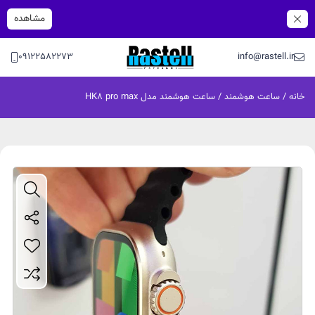
مشاهده
09122582273
info@rastell.ir
خانه
/
ساعت هوشمند
/ ساعت هوشمند مدل HK8 pro max