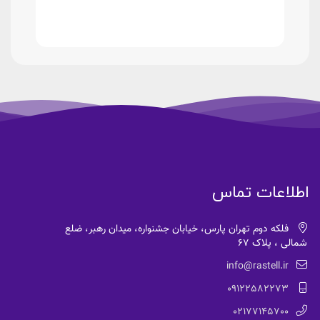
اطلاعات تماس
فلکه دوم تهران پارس، خیابان جشنواره، میدان رهبر، ضلع
شمالی ، پلاک 67
info@rastell.ir
09122582273
02177145700