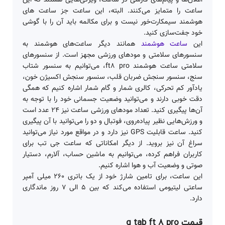
اعلان‌ها و پیام‌های فارسی در ساعت، ویژگی‌هایی هستند که این
ساعت را متمایز می‌کنند. البته، این ساعت جز ساعت های
هوشمند سیمکارت‌خور نیست و برای مکالمه باید آن را با گوشی
خود جفت‌سازی کنید.
این
ساعت هوشمند
همانند دیگر ساعت‌های هوشمند به
سنسورهای سلامتی و مودهای ورزشی مجهز است. از سنسورهای
سلامتی ساعت هوشمند ft8 pro، می‌توانیم به سنسور شتاب
سنج، سنسور سنجش ضربان قلب، سنسور سنجش اکسیژن خون،
یادآور کم تحرکی، کالری شمار و گام شمار اشاره کنیم که همگی
دقت خوبی دارند و می‌توانید وضعیت جسمانی خود را با توجه به
آن‌ها پیگیری کنید. تعداد مودهای ورزشی ساعت نیز ۲۴ عدد است
و ورزش‌هایی نظیر پیاده‌روی، فوتبال و دو را می‌توانید با آن پیگیری
کنید. ساعت قابلیت GPS نیز دارد و در مواقع مورد نیاز می‌توانید
سراغ آن نیز بروید. از دیگر امکاناتی که ساعت جی تب برای
کاربران فراهم کرده، می‌توانیم به ماشین حساب، آلارم، دستیار
صوتی و وضعیت آب و هوا اشاره کنیم.
این ساعت، برای تامین شارژ خود از یک باتری ۲۶۰ میلی آمپر
ساعتی لیتیومی استفاده می‌کند که بین ۵ الی ۷ روز ماندگاری
دارد.
قیمت g tab ft 8 pro