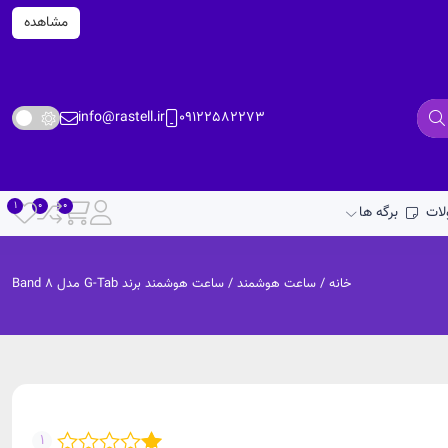
مشاهده
info@rastell.ir
09122582273
ات
برگه ها
خانه
/
ساعت هوشمند
/ ساعت هوشمند برند G-Tab مدل Band 8
1