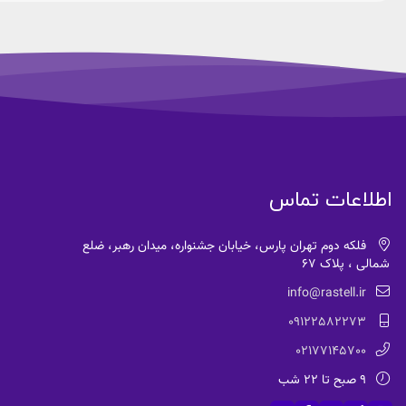
اطلاعات تماس
فلکه دوم تهران پارس، خیابان جشنواره، میدان رهبر، ضلع
شمالی ، پلاک 67
info@rastell.ir
09122582273
02177145700
9 صبح تا 22 شب