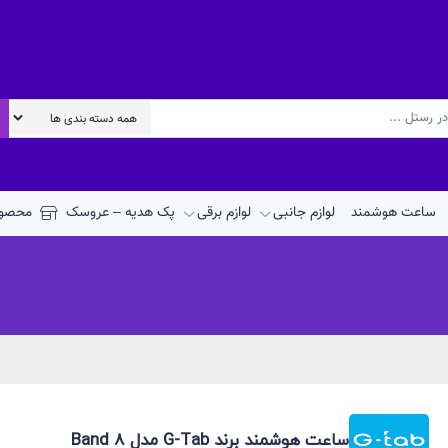
ساعت هوشمند
لوازم جانبی
لوازم برقی
پک هدیه – عروسک
محصول
ساعت هوشمند برند G-Tab مدل Band 8