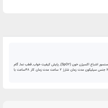
برند G-Tab مدل Band 8 رنگ بندی مشکی ظرفیت باتری 145 میلی آمپر ساعت قابلیت ها حسگر ضربان قلب PPG، حسگر جاذبه، فشارسنج، شتاب سنج، سنسور اشباع اکسیژن خون (SpO2), پایش کیفیت خواب, قطب نما, گام
شمار, گواهی IP67 برای مقاومت در برابر نفوذ آب و گرد و غبار (تا 1 متر برای 30 دقیقه) صفحه نمایش 1.47 اینچ حافظه 64MB سازگار با : اندروید و IOS جنس سیلیکون مدت زمان شارژ 2 ساعت مدت زمان کار 48ساعت با