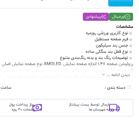
اورجینال
پیشنهادی
مشخصات
نوع کاربری
ورزشی
روزمره
فرم صفحه
مستطیل
جنس بند
سیلیکون
نوع قفل بند
سگکی ساده
توضیحات رنگ بند و بدنه
رنگ‌بندی متنوع
رزولوشن صفحه
۱.۴۷
اندازه صفحه نمایش
AMOLED.
نوع صفحه نمایش اصلی
توضیحات
۲۸۲ پیکسل بر اینچ
تراکم پیکسلی صفحه نمایش
۱۹۴×۳۶۸
نمایش
دیدن ادامه ...
Bluetooth.
اتصالات
اندروید ۶ و بالاتر / iOS ۹.۰ و بالاتر
سازگاری
حس‌گرها
دسته بندی :
ساعت 
ارسال توسط پست پیشتاز
باز پرداخت پول
به شهرستان ها
ضمانت 30 روزه