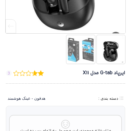
ایرپاد G-tab مدل X11
3
دسته بندی :
هدفون - عینک هوشمند
متاسفانه موجودی این محصول به اتمام رسیده است