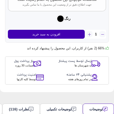
جهت اطلاع دقیق تر از وضعیت این محصول با ما تماس بگیرید
رنگ
ایرپاد
افزودن به سبد خرید
G-
tab
مدل
66% (2 نفر) از کاربران، این محصول را پیشنهاد کرده اند
X11
عدد
ارسال توسط پست پیشتاز
باز پرداخت پول
به شهرستان ها
ضمانت 30 روزه
پشتیانی 24 ساعته
امنیت پرداخت
در تمام روزهای هفته
توسط کلیه کارتها
توضیحات
توضیحات تکمیلی
نظرات (116)