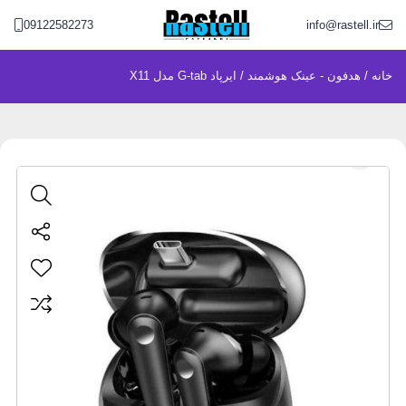
09122582273
info@rastell.ir
خانه
/
هدفون - عینک هوشمند
/ ایرپاد G-tab مدل X11