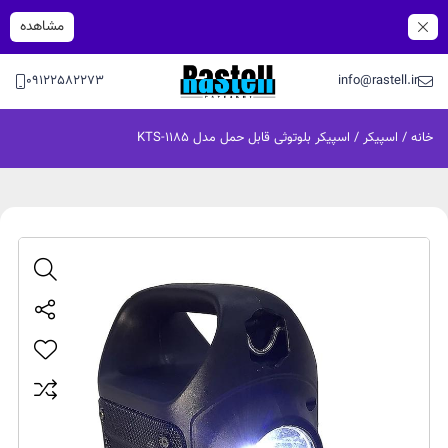
مشاهده
09122582273
info@rastell.ir
خانه
/
اسپیکر
/ اسپیکر بلوتوثی قابل حمل مدل KTS-1185