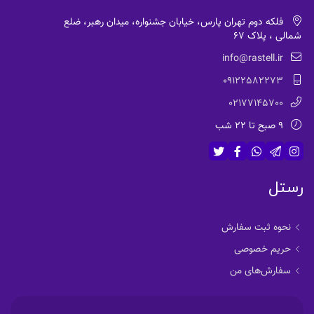
فلکه دوم تهران پارس، خیابان جشنواره، میدان رهبر، ضلع
شمالی ، پلاک 67
info@rastell.ir
09122582273
02177145700
9 صبح تا 22 شب
رستل
نحوه ثبت سفارش
حریم خصوصی
سفارش‌های من