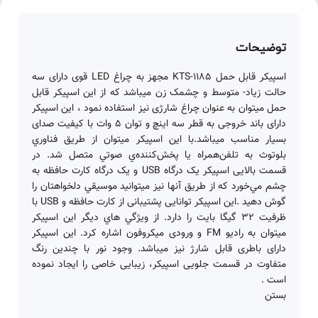
توضیحات
اسپیکر قابل حمل KTS-1185 مجهز به چراغ LED قوی دارای سه
حالت زیاد- متوسط و چشمک زن میباشد که از این اسپیکر قابل
حمل میتوان به عنوان چراغ شارژی نیز استفاده نمود ، این اسپیکر
دارای باند خروجی به قطر سه اینچ و توان 5 وات با کیفیت صدای
بسیار مناسب میباشد.با این اسپیکر میتوان از طريق فناوري
بلوتوث به تلفن‌همراه يا پخش‌کننده‌ي صوتي متصل شد. در
قسمت بالایی اسپيکر يک درگاه USB و يک درگاه کارت حافظه به
چشم مي‌خورد که از طريق آنها نيز میتوانید موسيقي دلخواهتان را
گوش دهيد .این اسپیکر توانایی پشتیبانی از کارت حافظه و USB با
ظرفیت 32 گیگا بایت را دارد. از ويژگي هاي ديگر اين اسپيکر
ميتوان به راديو FM و ورودی میکروفون اشاره کرد. این اسپیکر
دارای باطری قابل شارژ نیز میباشد. وجود نور با چندین رنگ
متفاوت در قسمت جلویی اسپیکر، زیبایی خاصی را ایجاد نموده
است .
بستن