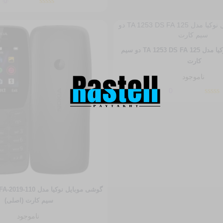
0
گوشی موبایل نوکیا مدل 125 TA 1253 DS FA دو سیم‌
کارت
ناموجود
0
سیم‌ کارت (اصلی)
ناموجود