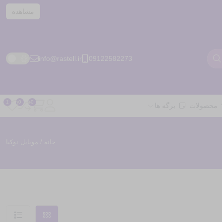
مشاهده
info@rastell.ir
09122582273
محصولات
برگه ها
خانه
/ موبایل نوکیا