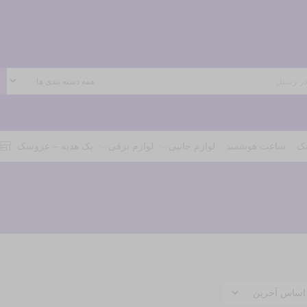
نک
ساعت هوشمند
لوازم جانبی
لوازم برقی
پک هدیه – عروسک