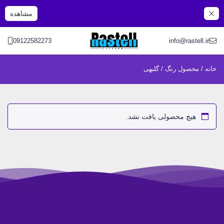
مشاهده
09122582273
info@rastell.ir
خانه
/ محصول رنگ / گلبهی
هیچ محصولی یافت نشد.