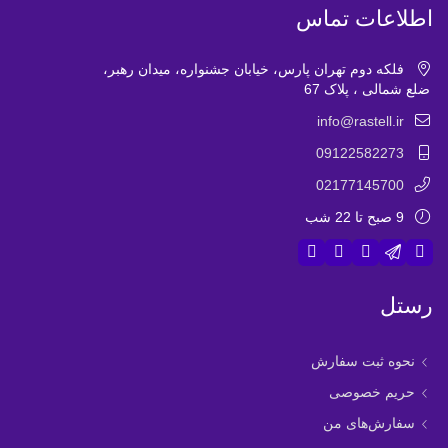
اطلاعات تماس
فلکه دوم تهران پارس، خیابان جشنواره، میدان رهبر،
ضلع شمالی ، پلاک 67
info@rastell.ir
09122582273
02177145700
9 صبح تا 22 شب
رستل
نحوه ثبت سفارش
حریم خصوصی
سفارش‌های من