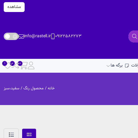
مشاهده
info@rastell.ir
09122582273
ات
برگه ها
خانه
/ محصول رنگ / سفید،سبز