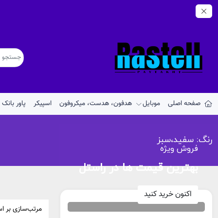
صفحه اصلی
موبایل
هدفون، هدست، میکروفون
اسپیکر
پاور بانک
رنگ:
سفید،سبز
فروش ویژه
بهترین قیمت ها در راستل
اکنون خرید کنید