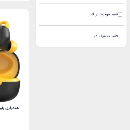
فقط موجود در انبار
فقط تخفیف دار
هندزفری بلوتوثی GREEN LION