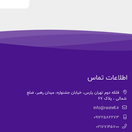
اطلاعات تماس
فلکه دوم تهران پارس، خیابان جشنواره، میدان رهبر، ضلع
شمالی ، پلاک 67
info@rastell.ir
09122582273
02177145700