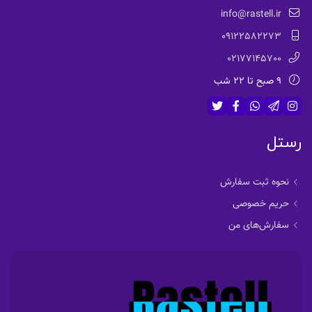
info@rastell.ir
09122582273
02177145700
9 صبح تا 22 شب
رستل
نحوه ثبت سفارش
حریم خصوصی
سفارش‌های من