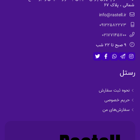
شمالی ، پلاک 67
info@rastell.ir
09122582273
02177145700
9 صبح تا 22 شب
رستل
نحوه ثبت سفارش
حریم خصوصی
سفارش‌های من