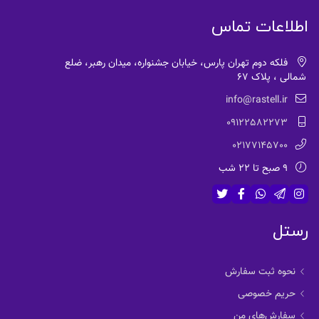
اطلاعات تماس
فلکه دوم تهران پارس، خیابان جشنواره، میدان رهبر، ضلع
شمالی ، پلاک 67
info@rastell.ir
09122582273
02177145700
9 صبح تا 22 شب
رستل
نحوه ثبت سفارش
حریم خصوصی
سفارش‌های من