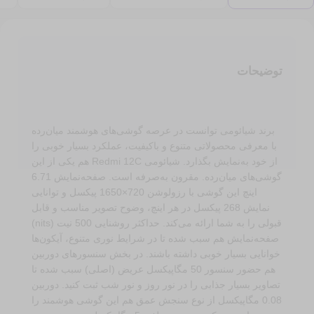
عدد
توضیحات
برند شیائومی توانست در عرصه گوشی‌های هوشمند میان‌رده
با معرفی محصولاتی متنوع و با‌کیفیت، عملکرد بسیار خوبی را
از خود به‌نمایش بگذارد. شیائومی Redmi 12C هم یکی از این
گوشی‌های میان‌رده. مقرون به‌صرفه است. صفحه‌نمایش 6.71
اینچ این گوشی با رزولوشن 720×1650 پیکسل و توانایی
نمایش 268 پیکسل در هر اینچ، وضوح تصویر مناسب و قابل
قبولی را به شما ارائه می‌کند. حداکثر روشنایی 500 نیت (nits)
صفحه‌نمایش هم سبب شده تا در شرایط نوری متنوع، آیکون‌ها
خوانایی بسیار خوبی داشته باشند. در بخش سنسور‌های دوربین
هم حضور سنسور 50 مگاپیکسل عریض (اصلی) سبب شده تا
تصاویر بسیار جذابی را در نور روز و نور شب ثبت کنید. دوربین
0.08 مگاپیکسل از نوع سنجش عمق هم این گوشی هوشمند را