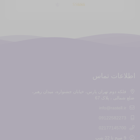
6
اطلاعات تماس
فلکه دوم تهران پارس، خیابان جشنواره، میدان رهبر،
ضلع شمالی ، پلاک 67
info@rastell.ir
09122582273
02177145700
9 صبح تا 22 شب