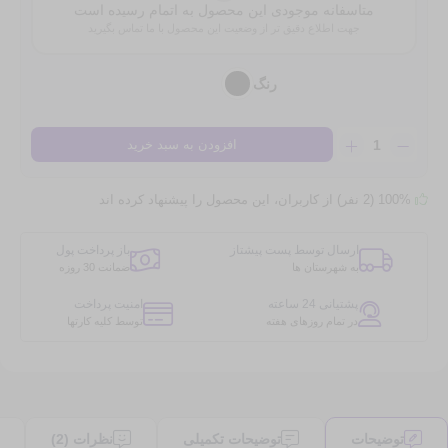
متاسفانه موجودی این محصول به اتمام رسیده است
جهت اطلاع دقیق تر از وضعیت این محصول با ما تماس بگیرید
رنگ
گوشی
افزودن به سبد خرید
موبایل
شیائومی
مدل
100% (2 نفر) از کاربران، این محصول را پیشنهاد کرده اند
Redmi
12C
ارسال توسط پست پیشتاز
باز پرداخت پول
دو
به شهرستان ها
ضمانت 30 روزه
سیم
کارت
پشتیانی 24 ساعته
امنیت پرداخت
ظرفیت
در تمام روزهای هفته
توسط کلیه کارتها
128
گیگابایت
و
رم
6
گیگابایت
توضیحات
توضیحات تکمیلی
نظرات (2)