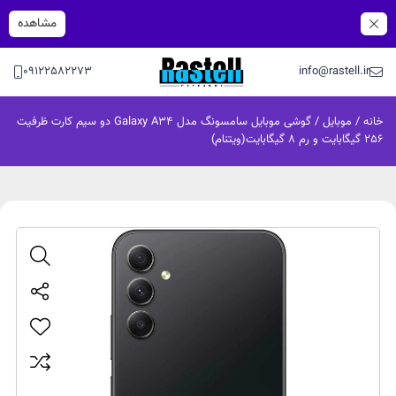
مشاهده
09122582273
info@rastell.ir
خانه
/
موبایل
/ گوشی موبایل سامسونگ مدل Galaxy A34 دو سیم کارت ظرفیت
256 گیگابایت و رم 8 گیگابایت(ویتنام)