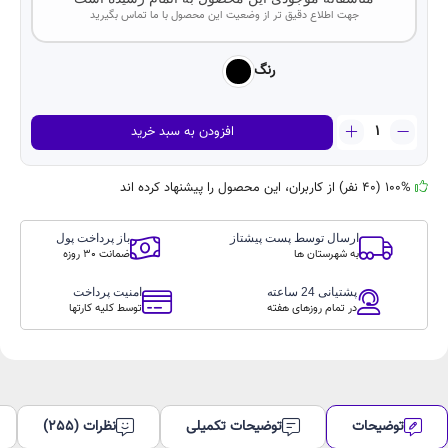
جهت اطلاع دقیق تر از وضعیت این محصول با ما تماس بگیرید
رنگ
گوشی
افزودن به سبد خرید
موبایل
سامسونگ
مدل
100% (40 نفر) از کاربران، این محصول را پیشنهاد کرده اند
Galaxy
A34
ارسال توسط پست پیشتاز
باز پرداخت پول
دو
به شهرستان ها
ضمانت 30 روزه
سیم
کارت
پشتیانی 24 ساعته
امنیت پرداخت
ظرفیت
در تمام روزهای هفته
توسط کلیه کارتها
256
گیگابایت
و
رم
8
گیگابایت(ویتنام)
توضیحات
توضیحات تکمیلی
نظرات (255)
عدد