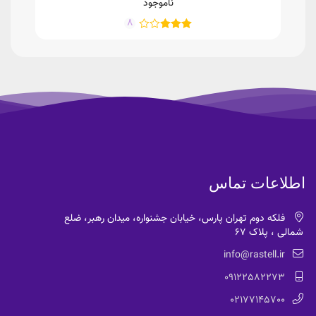
ناموجود
8
اطلاعات تماس
فلکه دوم تهران پارس، خیابان جشنواره، میدان رهبر، ضلع
شمالی ، پلاک 67
info@rastell.ir
09122582273
02177145700