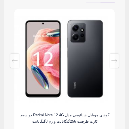
دو سیم کارت
گوشی موبایل شیائومی مدل Redmi Note 12 4G دو سیم
کارت ظرفیت 256گیگابایت و رم 8گیگابایت