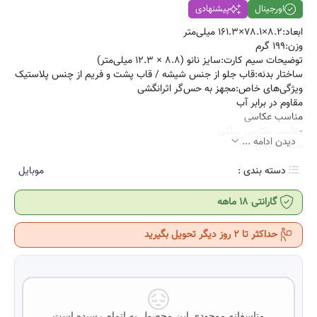
اورجینال
پیشنهادی
ابعاد:۸.۲×۷۸.۱×۱۶۱.۳ میلی‌متر
وزن:۱۹۹ گرم
توضیحات سیم کارت:سایز نانو (۸.۸ × ۱۲.۳ میلی‌متر)
ساختار بدنه:قاب جلو از جنس شیشه / قاب پشت و فریم از چنس پلاستیک
ویژگی‌های خاص:مجهز به حس‌گر اثرانگشی
مقاوم در برابر آب
مناسب عکاسی
مناسب عکاسی سلفی
دیدن ادامه ...
مناسب بازی
دسته بندی :
موبایل
گارانتی ۱۸ ماهه
حداکثر تا 2 روز دیگر تحویل بگیرید
متاسفانه موجودی این محصول به اتمام رسیده است