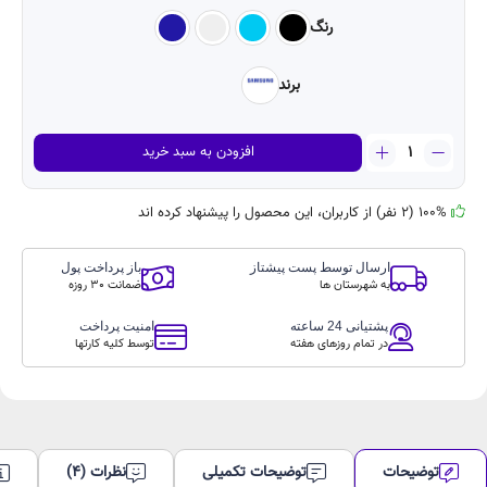
Galaxy A۲۵
دسته ‌بندی
رنگ
‌میان‌رده
برند
گوشی
افزودن به سبد خرید
موبایل
سامسونگ
مدل
100% (2 نفر) از کاربران، این محصول را پیشنهاد کرده اند
Galaxy
A25
ارسال توسط پست پیشتاز
باز پرداخت پول
دو
به شهرستان ها
ضمانت 30 روزه
سیم
کارت
پشتیانی 24 ساعته
امنیت پرداخت
ظرفیت
در تمام روزهای هفته
توسط کلیه کارتها
128گیگابایت
و
رم
6
گیگابایت
عدد
توضیحات
توضیحات تکمیلی
نظرات (4)