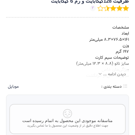
ظرفیت 128گیگابایت و رم 6 گیگابایت
2
مشخصات
ابعاد
۱۶۱×۷۶.۵×۸.۳ میلی‌متر
وزن
۱۹۷ گرم
توضیحات سیم کارت
سایز نانو (۸.۸ × ۱۲.۳ میلی‌متر)
ویژگی‌های خاص
دیدن ادامه ...
مجهز به حس‌گر اثرانگشت
مناسب عکاسی
دسته بندی :
موبایل
تعداد سیم کارت
دو عدد
ویژگی‌های کلیدی
صفحه‌نمایش با‌کیفیت / دوربین اصلی قدرتمند / پردازنده مناسب / رابط
کاربری One UI ۶
زمان معرفی
متاسفانه موجودی این محصول به اتمام رسیده است
۱۱ دسامبر ۲۰۲۳
جهت اطلاع دقیق تر از وضعیت این محصول با ما تماس بگیرید
مدل