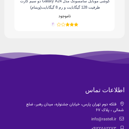
سیم کارت
گوشی موبایل سامسونگ مدل Galaxy A24 دو سیم کارت
ظرفیت 128 گیگابایت و رم 8 گیگابایت(ویتنام)
ناموجود
4
اطلاعات تماس
فلکه دوم تهران پارس، خیابان جشنواره، میدان رهبر، ضلع
شمالی ، پلاک 67
info@rastell.ir
09122582273