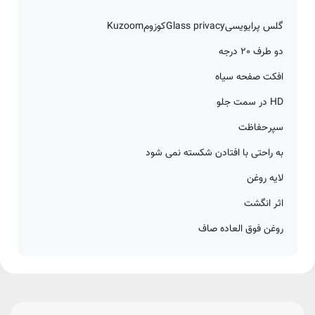
گلس پرایویسی
Glass privacy
کوزوم
Kuzoom
دو طرف 20 درجه
افکت صفحه سیاه
HD در سمت جلو
سپر
حفاظت
به راحتی با افتادن شکسته نمی شود
لایه روغن
اثر انگشت
روغن فوق العاده صاف