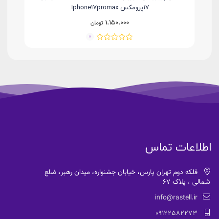
۱۷پرومکس Iphone17promax
1.150.000
تومان
0
اطلاعات تماس
فلکه دوم تهران پارس، خیابان جشنواره، میدان رهبر، ضلع
شمالی ، پلاک 67
info@rastell.ir
09122582273