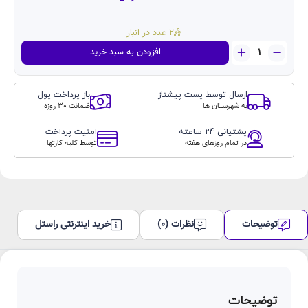
2 عدد در انبار
گلس
افزودن به سبد خرید
پرایویسی
کوزوم
Glass
ارسال توسط پست پیشتاز
باز پرداخت پول
privacy
به شهرستان ها
ضمانت 30 روزه
kuzoom
آیفون
پشتیانی 24 ساعته
امنیت پرداخت
۱۷پرو
در تمام روزهای هفته
توسط کلیه کارتها
Iphone17pro
عدد
توضیحات
نظرات (0)
خرید اینترنتی راستل
توضیحات