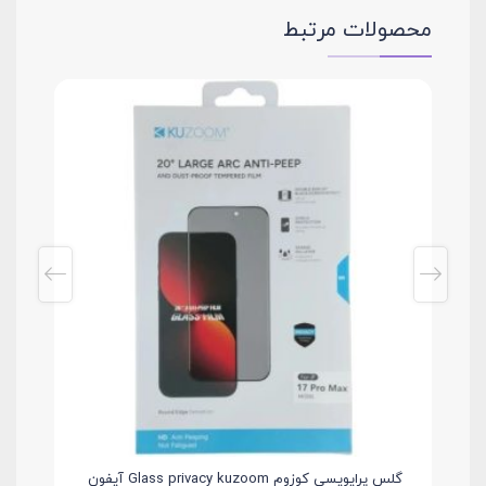
محصولات مرتبط
آیفون
گلس پرایویسی کوزوم Glass privacy kuzoom آیفون