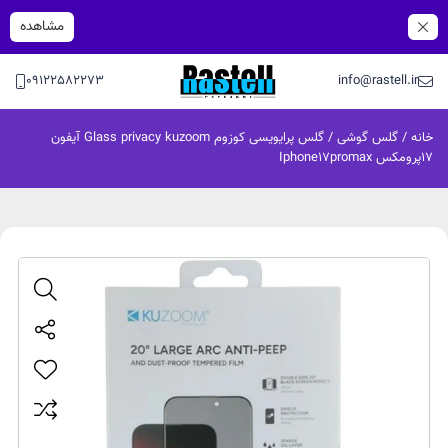
مشاهده
09122582273
info@rastell.ir
خانه
/
گلس گوشی
/ گلس پرایویسی کوزوم Glass privacy kuzoom آیفون
۱۷پرومکس Iphone17promax