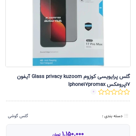
گلس پرایویسی کوزوم Glass privacy kuzoom آیفون
۱۷پرومکس Iphone17promax
0
دسته بندی :
گلس گوشی
1.150.000
تومان