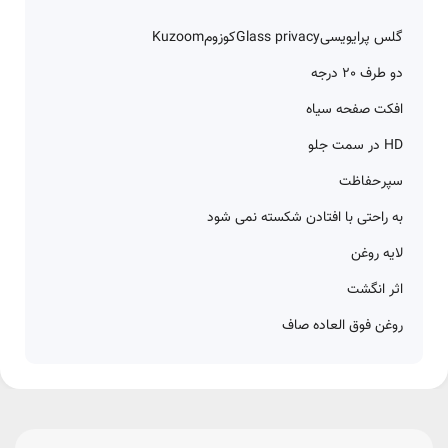
گلس پرایویسی
Glass privacy
کوزوم
Kuzoom
دو طرف 20 درجه
افکت صفحه سیاه
HD در سمت جلو
سپر
حفاظت
به راحتی با افتادن شکسته نمی شود
لایه روغن
اثر انگشت
روغن فوق العاده صاف