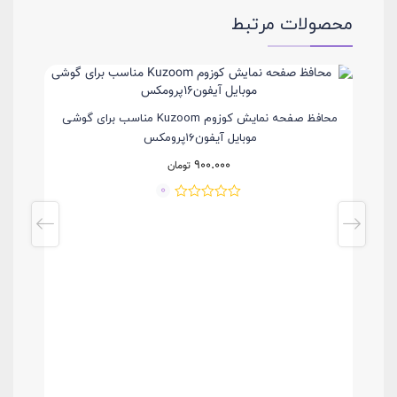
محصولات مرتبط
گلس پرایویسی کوزوم Glass privacy kuzoom آیفون ۱۷پرو
محافظ صفحه نمایش کوزوم Kuzoom مناسب برای گوشی
موبایل آیفون۱۶پرومکس
900.000
تومان
0