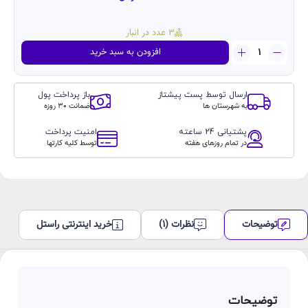
3 عدد در انبار
گلس
افزودن به سبد خرید
پرایویسی
کوزوم
Glass
ارسال توسط پست پیشتاز
باز پرداخت پول
privacy
به شهرستان ها
ضمانت 30 روزه
kuzoom
آیفون
پشتیانی 24 ساعته
امنیت پرداخت
۱۷پرومکس
در تمام روزهای هفته
توسط کلیه کارتها
Iphone17promax
عدد
توضیحات
نظرات (1)
خرید اینترنتی راستل
توضیحات