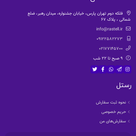
فلکه دوم تهران پارس، خیابان جشنواره، میدان رهبر، ضلع
شمالی ، پلاک 67
info@rastell.ir
09122582273
02177145700
9 صبح تا 22 شب
رستل
نحوه ثبت سفارش
حریم خصوصی
سفارش‌های من