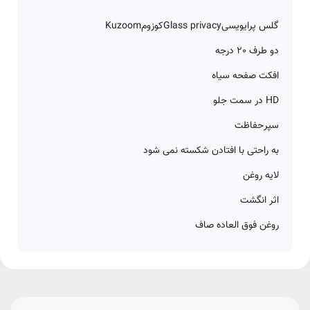
گلس پرایویسی
Glass privacy
کوزوم
Kuzoom
دو طرف 20 درجه
افکت صفحه سیاه
HD در سمت جلو
سپر
حفاظت
به راحتی با افتادن شکسته نمی شود
لایه روغن
اثر انگشت
روغن فوق العاده صاف