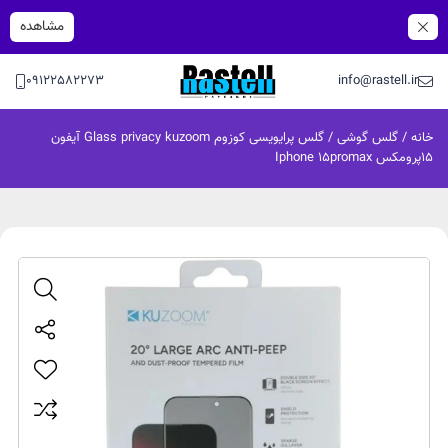
مشاهده
09122582273
info@rastell.ir
خانه
/
گلس گوشی
/ گلس پرایویسی کوزوم Glass privacy kuzoom آیفون
۱۵پرومکس Iphone 15promax