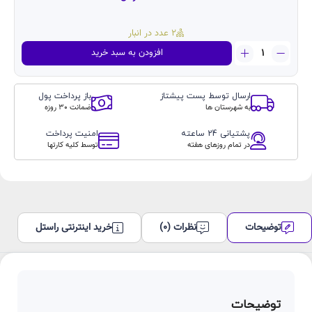
2 عدد در انبار
گلس
افزودن به سبد خرید
پرایویسی
کوزوم
Glass
ارسال توسط پست پیشتاز
باز پرداخت پول
privacy
به شهرستان ها
ضمانت 30 روزه
kuzoom
آیفون
پشتیانی 24 ساعته
امنیت پرداخت
۱۵پرومکس
در تمام روزهای هفته
توسط کلیه کارتها
Iphone
15promax
عدد
توضیحات
نظرات (0)
خرید اینترنتی راستل
توضیحات