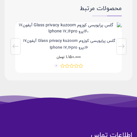
محصولات مرتبط
ی گوشی
گلس پرایویسی کوزوم Glass privacy kuzoom آیفون۱۷
،۱۶پرو Iphone 17,16pro
1.150.000
تومان
0
اطلاعات تماس