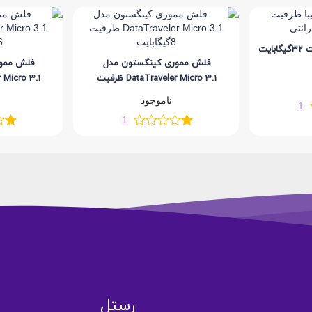
کارت حافظه توشیبا ظرفیت 32گیگابایت
فلش مموری کینگستون مدل
فلش ممور
DataTraveler Micro 3.1 ظرفیت
8گیگابایت
16
ناموجود
1
1
رستل