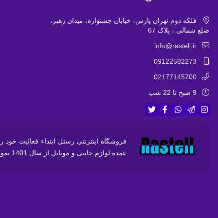
فلکه دوم تهران پارس، خیابان جشنواره، میدان رهبر،
ضلع شمالی ، پلاک 67
info@rastell.ir
09122582273
02177145700
9 صبح تا 22 شب
عمده لوازم جانبی و موبایل از سال 1401 نموده ایم و در تلاش جهت فروش امن ،راحت و با کیفیت و قیمت مناسب برای عرضه به مشتریان هستیم.