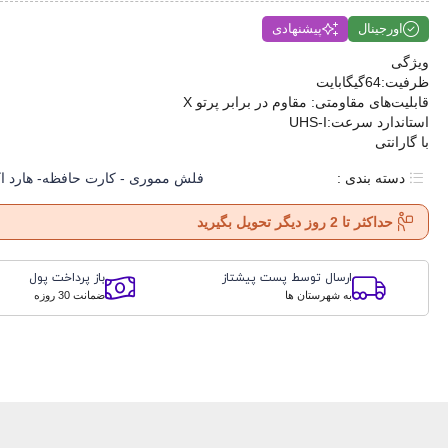
اورجینال
پیشنهادی
ویژگی
ظرفیت:64گیگابایت
قابلیت‌های مقاومتی: مقاوم در برابر پرتو X
استاندارد سرعت:UHS-I
با گارانتی
دسته بندی :
فلش مموری - کارت حافظه- هارد ا
حداکثر تا 2 روز دیگر تحویل بگیرید
ارسال توسط پست پیشتاز
باز پرداخت پول
به شهرستان ها
ضمانت 30 روزه