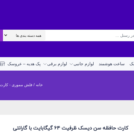
نک
ساعت هوشمند
لوازم جانبی
لوازم برقی
پک هدیه – عروسک
خانه
/
فلش مموری - کارت ح
کارت حافظه سن دیسک ظرفیت 64 گیگابایت با گارانتی