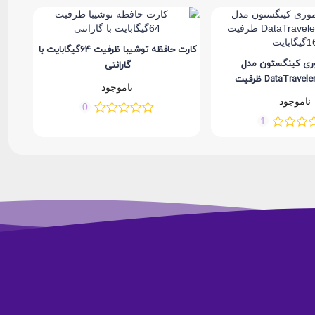
کارت حافظه توشیبا ظرفیت 64گیگابایت با
ی کینگستون مدل
گارانتی
DataTraveler Micro 3.1 ظرفیت
ناموجود
گیگابایت
ناموجود
0
1