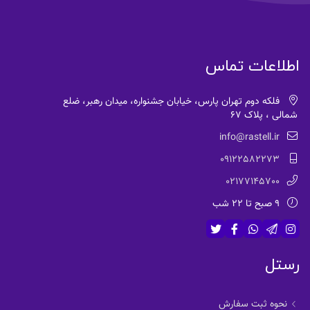
اطلاعات تماس
فلکه دوم تهران پارس، خیابان جشنواره، میدان رهبر، ضلع
شمالی ، پلاک 67
info@rastell.ir
09122582273
02177145700
9 صبح تا 22 شب
رستل
نحوه ثبت سفارش