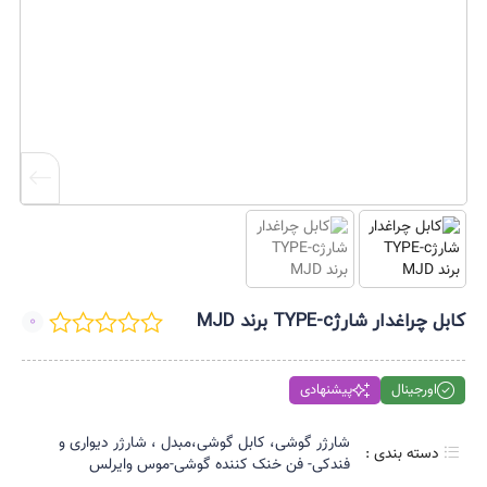
کابل چراغدار شارژTYPE-c برند MJD
0
اورجینال
پیشنهادی
شارژر گوشی، کابل گوشی،مبدل ، شارژر دیواری و
دسته بندی :
فندکی- فن خنک کننده گوشی-موس وایرلس