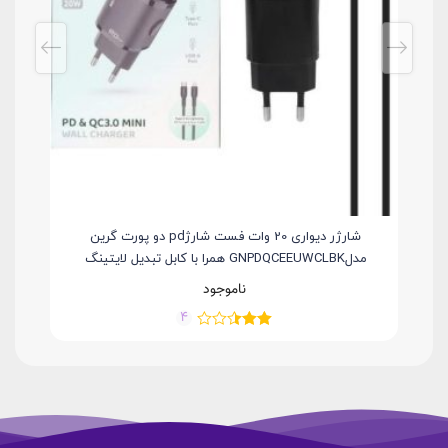
شارژر دیواری 20 وات فست شارژpd دو پورت گرین
مدلGNPDQCEEUWCLBK همرا با کابل تبدیل لایتینگ
ناموجود
4