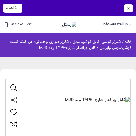
مشاهده
09122582273
info@rastell.ir
خانه
/
شارژر گوشی، کابل گوشی،مبدل ، شارژر دیواری و فندکی- فن خنک کننده
گوشی-موس وایرلس
/ کابل چراغدار شارژTYPE-c برند MJD