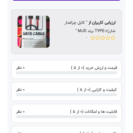
ارزیابی کاربران از
" کابل چراغدار
شارژTYPE-c برند MJD "
0
قیمت و ارزش خرید (0 از 5 )
0 نظر
کیفیت و کارایی (0 از 5 )
0 نظر
قابلیت ها و امکانات (0 از 5 )
0 نظر