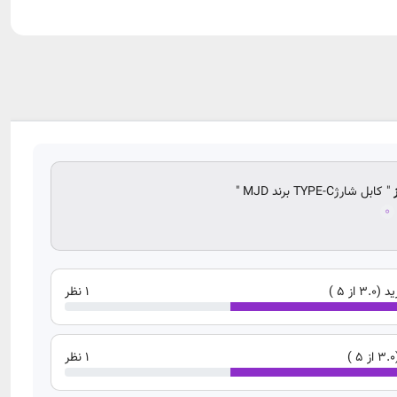
" کابل شارژTYPE-C برند MJD "
0
ز 5 )
1 نظر
1 نظر