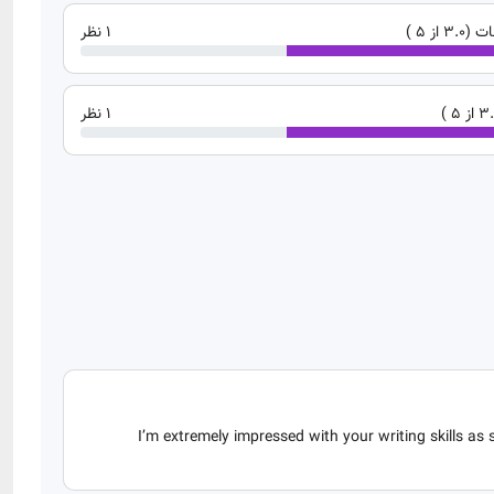
از 5 )
1 نظر
1 نظر
I’m extremely impressed with your writing skills as 