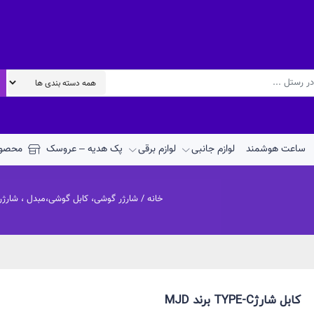
ساعت هوشمند
لوازم جانبی
لوازم برقی
پک هدیه – عروسک
محصول
خانه
/
شارژر گوشی، کابل گوشی،مبدل ، شارژ
کابل شارژTYPE-C برند MJD