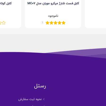
کابل فست شارژ میکرو مویان مدل MC07
کابل کوتاه TYPE-B برند 
ناموجود
1
رستل
نحوه ثبت سفارش