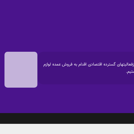
 پارس آغاز نموده که پس ازفعالیتهای گسترده اقتصادی اقدام به فروش عمده لوازم
ناموجود