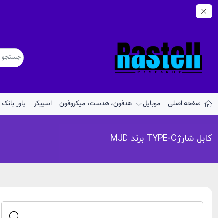
صفحه اصلی
موبایل
هدفون، هدست، میکروفون
اسپیکر
پاور بانک
کابل شارژTYPE-C برند MJD