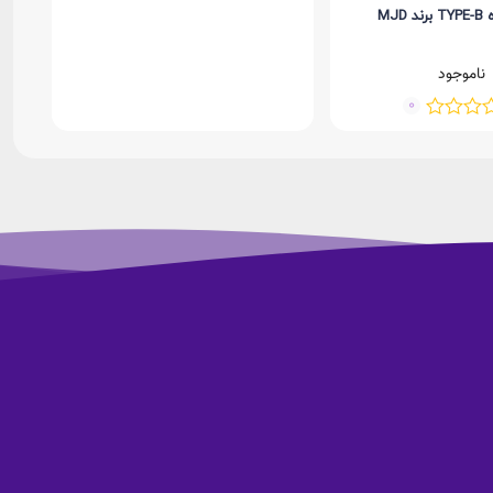
MJD
ناموجود
0