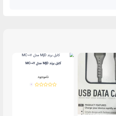
کابل برند MjD مدل MC-07
ناموجود
0