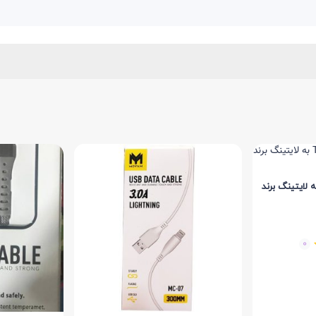
 شارژ کوتاه TYPE-C به لایتینگ برند
0