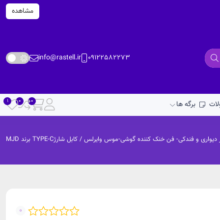
مشاهده
info@rastell.ir
09122582273
ات
برگه ها
ر دیواری و فندکی- فن خنک کننده گوشی-موس وایرلس
/ کابل شارژTYPE-C برند MJD
0