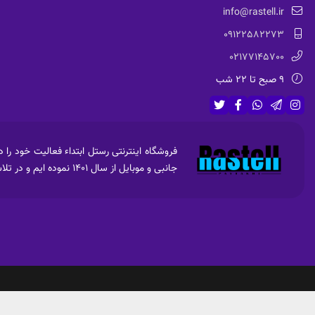
info@rastell.ir
09122582273
02177145700
9 صبح تا 22 شب
جانبی و موبایل از سال 1401 نموده ایم و در تلاش جهت فروش امن ،راحت و با کیفیت و قیمت مناسب برای عرضه به مشتریان هستیم.
کابل شارژTYPE-C برند MJD