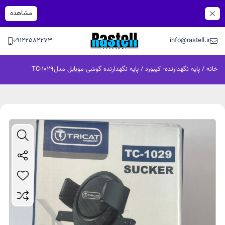
مشاهده
09122582273
info@rastell.ir
خانه
/
پایه نگهدارنده- کیبورد
/ پایه نگهدارنده گوشی موبایل مدلTC-1029