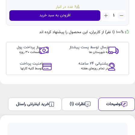
6 عدد در انبار
پایه
افزودن به سبد خرید
نگهدارنده
گوشی
موبایل
100% (1 نفر) از کاربران، این محصول را پیشنهاد کرده اند
مدلTC-
1029
ارسال توسط پست پیشتاز
باز پرداخت پول
عدد
به شهرستان ها
ضمانت 30 روزه
پشتیانی 24 ساعته
امنیت پرداخت
در تمام روزهای هفته
توسط کلیه کارتها
توضیحات
نظرات (1)
خرید اینترنتی راستل