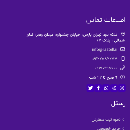
اطلاعات تماس
فلکه دوم تهران پارس، خیابان جشنواره، میدان رهبر، ضلع
شمالی ، پلاک 67
info@rastell.ir
09122582273
02177145700
9 صبح تا 22 شب
رستل
نحوه ثبت سفارش
حریم خصوصی