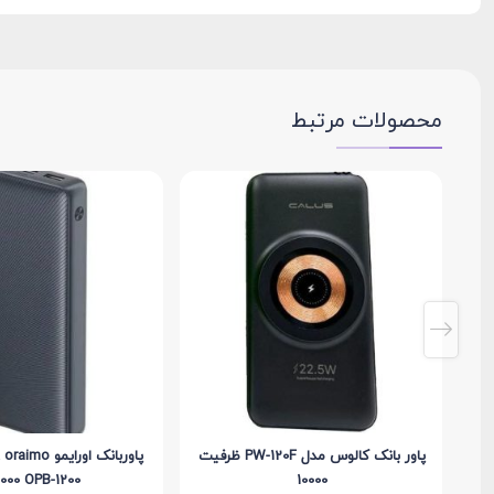
محصولات مرتبط
پاور بانک کالوس مدل PW-120F ظرفیت
پاوربانک اورای
000 OPB-1200
10000