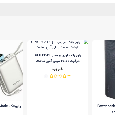
‎پاور بانک اورایمو مدل OPB-P204D
ظرفیت 20000 میلی آمپر ساعت
ناموجود
0
مو Power bank oraimo
پاوربان
20