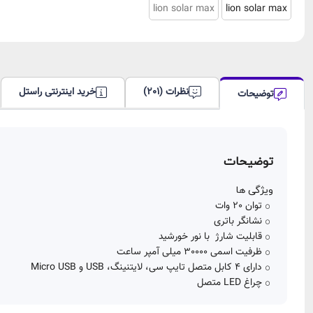
نظرات (201)
خرید اینترنتی راستل
توضیحات
توضیحات
ویژگی ها
توان 20 وات
نشانگر باتری
قابلیت شارژ با نور خورشید
ظرفیت اسمی 30000 میلی آمپر ساعت
دارای 4 کابل متصل تایپ سی، لایتنینگ، USB و Micro USB
چراغ LED متصل