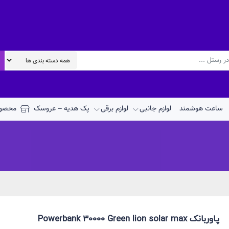
ساعت هوشمند
لوازم جانبی
لوازم برقی
پک هدیه – عروسک
محصول
پاوربانک Powerbank 30000 Green lion solar max