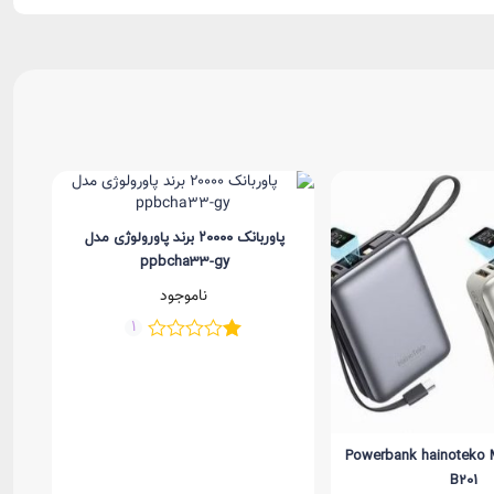
پاوربانک ۲۰۰۰۰ برند پاورولوژی مدل
ppbcha33-gy
ناموجود
1
ک Powerbank hainoteko Model
B201