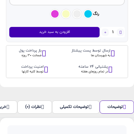
رنگ
هندزفری
افزودن به سبد خرید
بلوتوثی
GREEN
LION
ارسال توسط پست پیشتاز
باز پرداخت پول
مدل:SEINA
به شهرستان ها
ضمانت 30 روزه
عدد
پشتیانی 24 ساعته
امنیت پرداخت
در تمام روزهای هفته
توسط کلیه کارتها
توضیحات
توضیحات تکمیلی
نظرات (0)
خرید