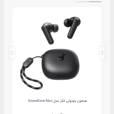
هدفون بلوتوثی انکر مدل SoundCore R50i