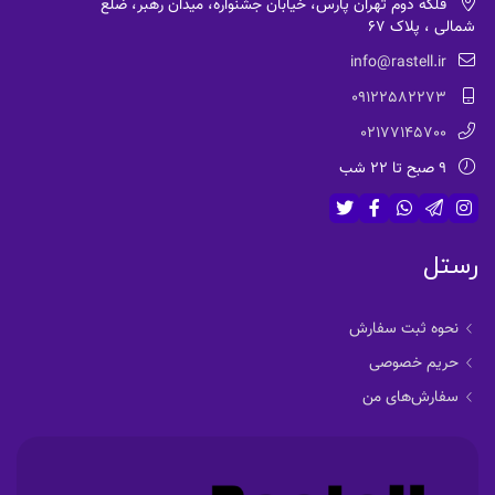
فلکه دوم تهران پارس، خیابان جشنواره، میدان رهبر، ضلع
شمالی ، پلاک 67
info@rastell.ir
09122582273
02177145700
9 صبح تا 22 شب
رستل
نحوه ثبت سفارش
حریم خصوصی
سفارش‌های من