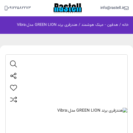
09122582273
info@rastell.ir
خانه
/
هدفون - عینک هوشمند
/ هندزفری برند GREEN LION مدل:Vibra