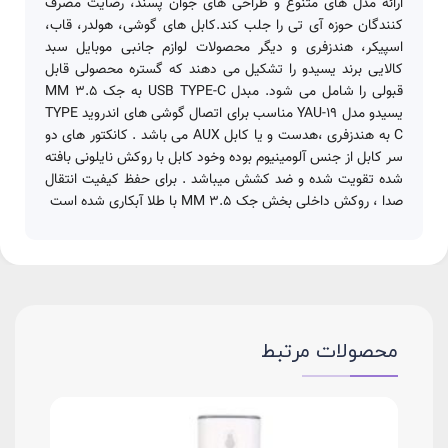
ارائه مدل های متنوع و طراحی های جوان پسند، رضایت مصرف
کنندگان حوزه آی تی را جلب کند.کابل های گوشی، هولدر، قاب،
اسپیکر، هندزفری و دیگر محصولات لوازم جانبی موبایل سبد
کالایی برند یسیدو را تشکیل می دهند که گستره محصولی قابل
قبولی را شامل می شود. مبدل USB TYPE-C به جک 3.5 MM
یسیدو مدل YAU-19 مناسب برای اتصال گوشی های اندروید TYPE
C به هندزفری ،هدست و یا کابل AUX می باشد . کانکتور های دو
سر کابل از جنس آلومینیوم بوده وخود کابل با روکش نایلونی بافته
شده تقویت شده و ضد کشش میباشد . برای حفظ کیفیت انتقال
صدا ، روکش داخلی بخش جک 3.5 MM با طلا آبکاری شده است
محصولات مرتبط
شارژر دیواری 67 و