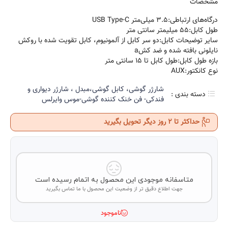
مشخصات
درگاه‌های ارتباطی:۳.۵ میلی‌متر USB Type-C
طول کابل:۵۵ میلیمتر سانتی متر
سایر توضیحات کابل:دو سر کابل از آلمونیوم، کابل تقویت شده با روکش
نایلونی بافته شده و ضد کشa
بازه طول کابل:طول کابل تا ۱۵ سانتی متر
نوع کانکتور:AUX
شارژر گوشی، کابل گوشی،مبدل ، شارژر دیواری و
دسته بندی :
فندکی- فن خنک کننده گوشی-موس وایرلس
حداکثر تا 2 روز دیگر تحویل بگیرید
متاسفانه موجودی این محصول به اتمام رسیده است
جهت اطلاع دقیق تر از وضعیت این محصول با ما تماس بگیرید
ناموجود