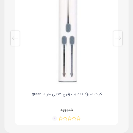
كيت تميزكننده هندزفري ٣تايي مارك green
ناموجود
0