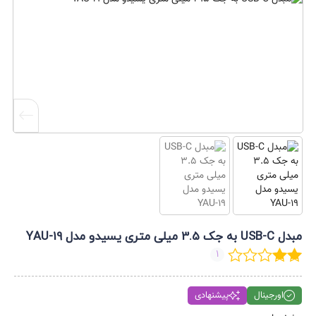
مبدل USB-C به جک 3.5 میلی متری یسیدو مدل YAU-19
1
اورجینال
پیشنهادی