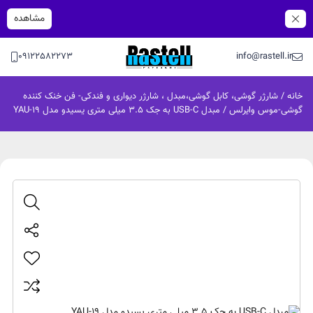
مشاهده
09122582273
info@rastell.ir
خانه
/
شارژر گوشی، کابل گوشی،مبدل ، شارژر دیواری و فندکی- فن خنک کننده
گوشی-موس وایرلس
/ مبدل USB-C به جک 3.5 میلی متری یسیدو مدل YAU-19