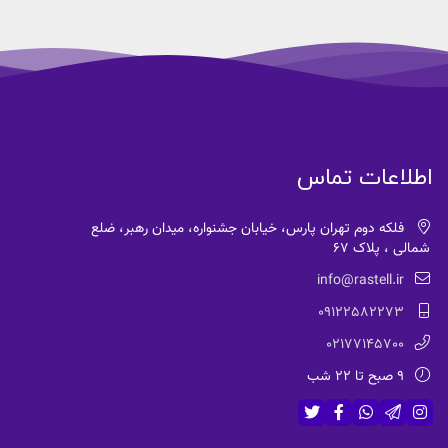
اطلاعات تماس
فلکه دوم تهران پارس، خیابان جشنواره، میدان رهبر، ضلع
شمالی ، پلاک 67
info@rastell.ir
09122582273
02177145700
9 صبح تا 22 شب