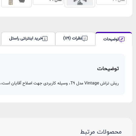
نظرات (119)
خرید اینترنتی راستل
توضیحات
توضیحات
ریش تراش Vintage مدل T9، وسیله کاربردی جهت اصلاح آقایان است، شما می توانید از ریش تراش وینتیج به عنوان هدیه ای ویژه و خاص مخصوص آقایان استفاده نمایید؛ این محصول دارای باتری قوی و قابل شارژ است.
محصولات مرتبط