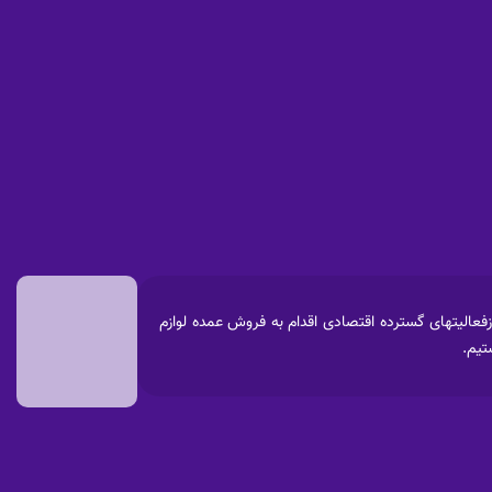
 پارس آغاز نموده که پس ازفعالیتهای گسترده اقتصادی اقدام به فروش عمده لوازم