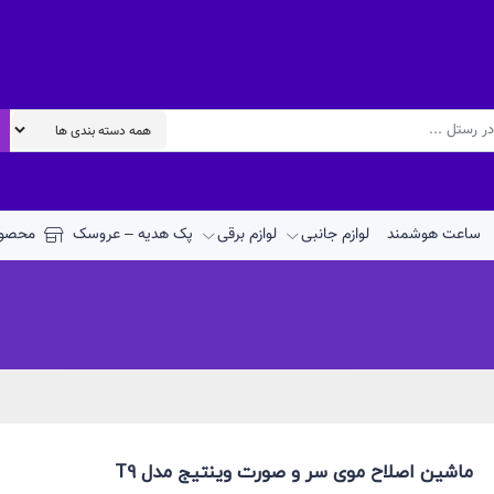
ساعت هوشمند
لوازم جانبی
لوازم برقی
پک هدیه – عروسک
محصول
ماشین اصلاح موی سر و صورت وینتیج مدل T9