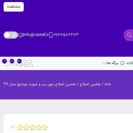
مشاهده
info@rastell.ir
09122582273
ات
برگه ها
خانه
/
ماشین اصلاح
/ ماشین اصلاح موی سر و صورت وینتیج مدل T9
0