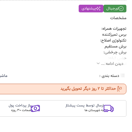
اورجینال
پیشنهادی
مشخصات
تجهیزات همراه:
برس تمیزکننده
تکنولوژی اصلاح:
برش مستقیم
برش چرخشی:
جنس تیغه:
دیدن ادامه ...
استیل ضد زنگ
مدت زمان شارژ:
۱۲۰ دقیقه
دسته بندی :
ماشی
مدت زمان استفاده پس از شارژ:
۱۲۰ دقیقه
حداکثر تا 2 روز دیگر تحویل بگیرید
ارسال توسط پست پیشتاز
باز پرداخت پول
به شهرستان ها
ضمانت 30 روزه