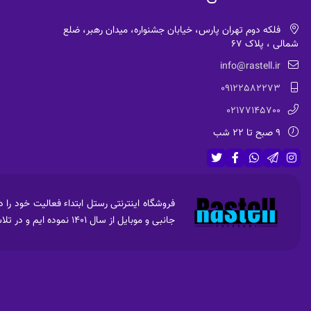
فلکه دوم تهران پارس، خیابان جشنواره، میدان رهبر، ضلع
شمالی ، پلاک 67
info@rastell.ir
09122582273
02177145700
9 صبح تا 22 شب
جانبی و موبایل از سال 1401 نموده ایم و در تلاش جهت فروش امن ،راحت و با کیفیت و قیمت مناسب برای عرضه به مشتریان هستیم.