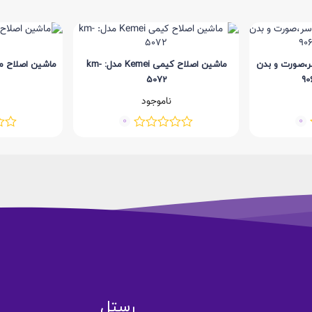
،صورت و بدن
ماشین اصلاح کیمی Kemei مدل: km-
ماشین اصلاح م
5072
ناموجود
0
0
رستل