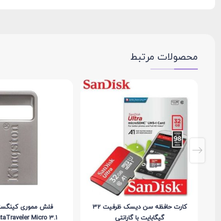
محصولات مرتبط
کارت حافظه سن دیسک ظرفیت 32
فلش مموری کینگست
گیگابایت با گارانتی