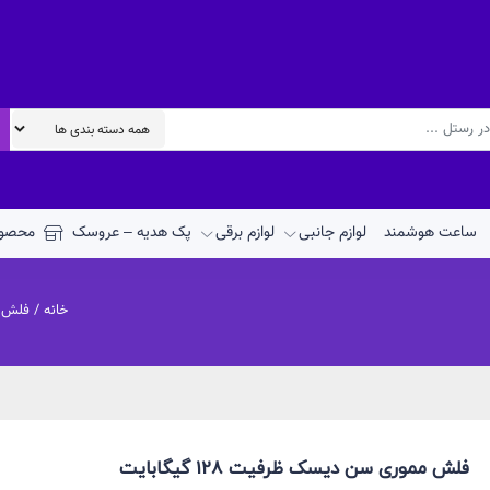
ساعت هوشمند
لوازم جانبی
لوازم برقی
پک هدیه – عروسک
محصول
خانه
/
فلش م
فلش مموری سن دیسک ظرفیت 128 گیگابایت