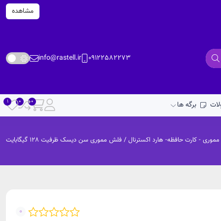
مشاهده
info@rastell.ir
09122582273
ات
برگه ها
موری - کارت حافظه- هارد اکسترنال
/ فلش مموری سن دیسک ظرفیت 128 گیگابایت
0