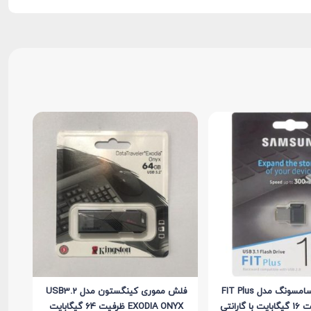
فلش مموری سامسونگ مدل FIT Plus
فلش مموری کینگستون مدل USB3.2
EXODIA ONYX ظرفیت 64 گیگابایت