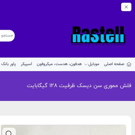
صفحه اصلی
موبایل
هدفون، هدست، میکروفون
اسپیکر
پاور بانک
فلش مموری سن دیسک ظرفیت 128 گیگابایت