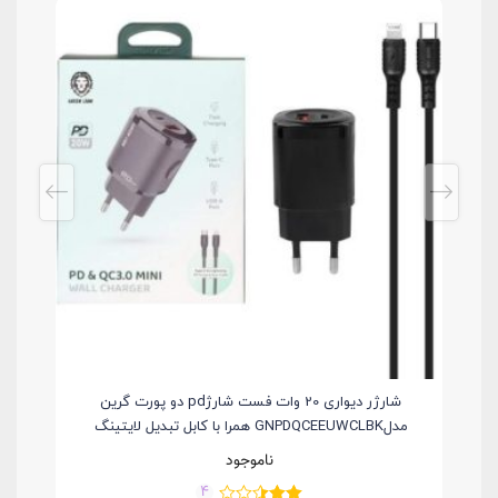
شارژر دیواری 20 وات فست شارژpd دو پورت گرین
مدلGNPDQCEEUWCLBK همرا با کابل تبدیل لایتینگ
ناموجود
4