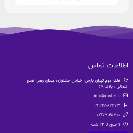
اطلاعات تماس
فلکه دوم تهران پارس، خیابان جشنواره، میدان رهبر، ضلع
شمالی ، پلاک 67
info@rastell.ir
09122582273
02177145700
9 صبح تا 22 شب