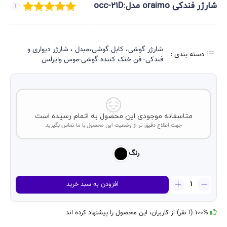
شارژر فندکی oraimo مدل:occ-21D
1
شارژر گوشی، کابل گوشی،مبدل ، شارژر دیواری و
دسته بندی :
فندکی- فن خنک کننده گوشی-موس وایرلس
متاسفانه موجودی این محصول به اتمام رسیده است
جهت اطلاع دقیق تر از وضعیت این محصول با ما تماس بگیرید
رنگ
شارژر
افزودن به سبد خرید
فندکی
oraimo
مدل:occ-
100% (1 نفر) از کاربران، این محصول را پیشنهاد کرده اند
21D