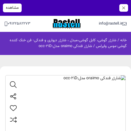
مشاهده
09122582273
info@rastell.ir
خانه
/
شارژر گوشی، کابل گوشی،مبدل ، شارژر دیواری و فندکی- فن خنک کننده
گوشی-موس وایرلس
/ شارژر فندکی oraimo مدل:occ-21D