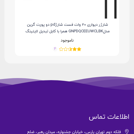
شارژر دیواری 20 وات فست شارژpd دو پورت گرین
مدلGNPDQCEEUWCLBK همرا با کابل تبدیل لایتینگ
ناموجود
4
اطلاعات تماس
فلکه دوم تهران پارس، خیابان جشنواره، میدان رهبر، ضلع