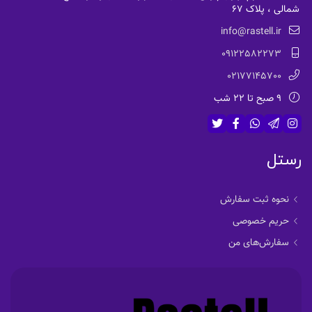
شمالی ، پلاک 67
info@rastell.ir
09122582273
02177145700
9 صبح تا 22 شب
رستل
نحوه ثبت سفارش
حریم خصوصی
سفارش‌های من