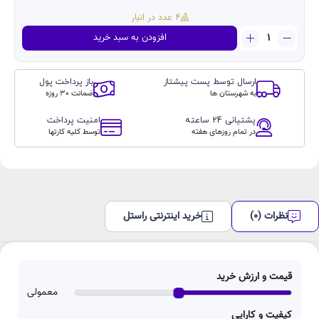
4 عدد در انبار
شارژر
افزودن به سبد خرید
دیواری
دو
پورت
ارسال توسط پست پیشتاز
باز پرداخت پول
۱۲
به شهرستان ها
ضمانت 30 روزه
وات
گرین
پشتیانی 24 ساعته
امنیت پرداخت
Green
در تمام روزهای هفته
توسط کلیه کارتها
Dual
USB
Port
Wall
Charger
نظرات (0)
خرید اینترنتی راستل
12W
عدد
قیمت و ارزش خرید
معمولی
کیفیت و کارایی